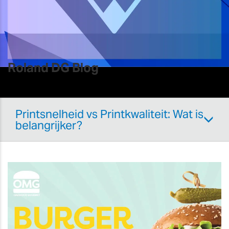
Roland DG Blog
Printsnelheid vs Printkwaliteit: Wat is
belangrijker?