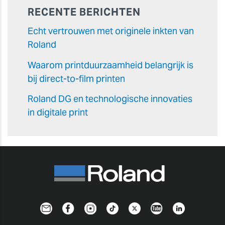
RECENTE BERICHTEN
Echt vertrouwen met originele inkten van
Roland
Waarom printduurzaamheid belangrijk is
bij direct-to-film printen
Roland DG en technologische innovaties
in digitale print
Newsletter
Facebook
Instagram
TikTok
Twitter
YouTube
Linkedin