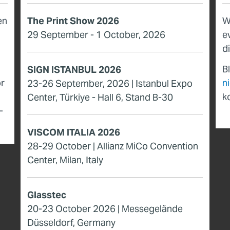
en
The Print Show 2026
W
29 September - 1 October, 2026
e
d
Bl
SIGN ISTANBUL 2026
r
n
23-26 September, 2026 | Istanbul Expo
k
Center, Türkiye - Hall 6, Stand B-30
­
VISCOM ITALIA 2026
28-29 October | Allianz MiCo Convention
Center, Milan, Italy
Glasstec
20-23 October 2026 | Messegelände
Düsseldorf, Germany