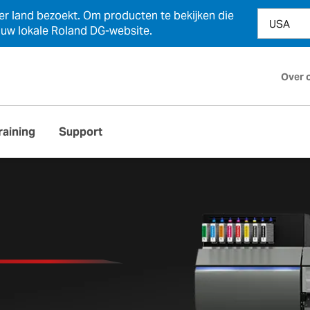
der land bezoekt. Om producten te bekijken die
n uw lokale Roland DG-website.
Over 
raining
Support
DE NIEUWE
EU2