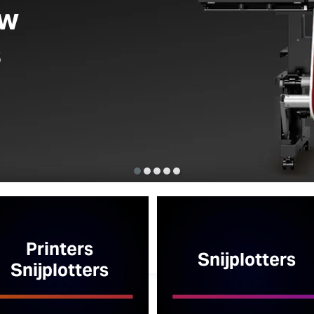
Grootformaat vlakbed UV-printe
Direct-to-bo
printen
Start Nu
Printers
Snijplotters
Snijplotters