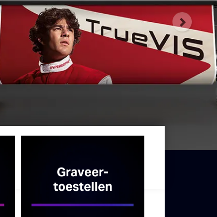
r
ard
Volgend
Graveer­
toestellen