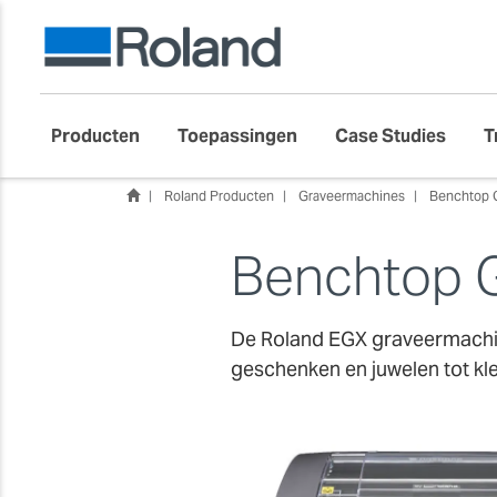
Producten
Toepassingen
Case Studies
T
Roland Producten
Graveermachines
Benchtop G
Benchtop G
De Roland EGX graveermachine
geschenken en juwelen tot kled