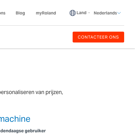
Land
-
ons
Blog
myRoland
Nederlands
CONTACTEER ONS
ersonaliseren van prijzen,
machine
 hedendaagse gebruiker