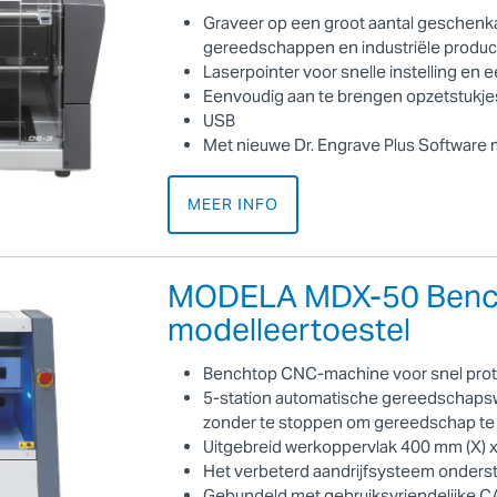
Graveer op een groot aantal geschenkar
gereedschappen en industriële produ
Laserpointer voor snelle instelling en
Eenvoudig aan te brengen opzetstukje
USB
Met nieuwe Dr. Engrave Plus Software
MEER INFO
MODELA MDX-50 Benc
modelleertoestel
Benchtop CNC-machine voor snel prot
5-station automatische gereedschapsw
zonder te stoppen om gereedschap te
Uitgebreid werkoppervlak 400 mm (X) x
Het verbeterd aandrijfsysteem onderste
Gebundeld met gebruiksvriendelijke C