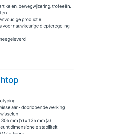
tikelen, bewegwijzering, trofeeën,
cten
 eenvoudige productie
s voor nauwkeurige diepteregeling
 meegeleverd
htop
otyping
isselaar - doorlopende werking
 wisselen
 305 mm (Y) x 135 mm (Z)
unt dimensionele stabiliteit
AM software