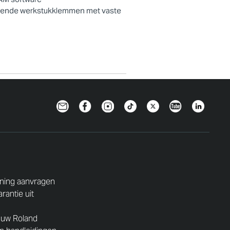
erende werkstukklemmen met vaste
Newsletter
Facebook
Instagram
TikTok
Twitter
YouTube
Linkedin
ning aanvragen
rantie uit
 uw Roland