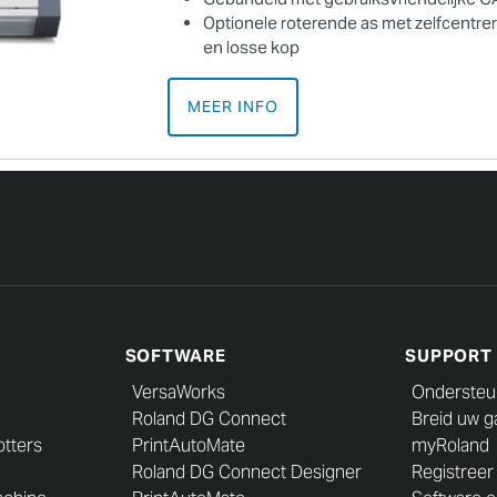
Optionele roterende as met zelfcentr
en losse kop
MEER INFO
SOFTWARE
SUPPORT
VersaWorks
Ondersteu
Roland DG Connect
Breid uw ga
otters
PrintAutoMate
myRoland
Roland DG Connect Designer
Registreer