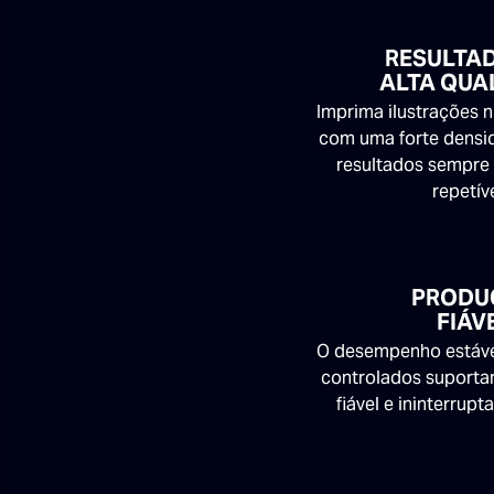
RESULTA
ALTA QUA
Imprima ilustrações n
com uma forte densi
resultados sempre 
repetív
PRODU
FIÁV
O desempenho estável
controlados suport
fiável e ininterrupt