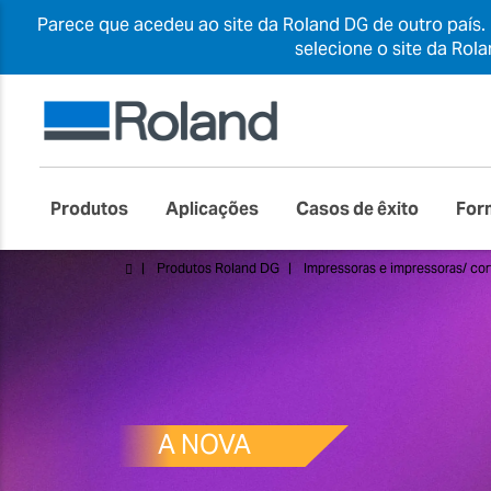
Parece que acedeu ao site da Roland DG de outro país.
selecione o site da Rol
Produtos
Aplicações
Casos de êxito
For
Produtos Roland DG
Impressoras e impressoras/ cor
A NOVA