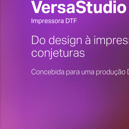
Impressora DTF
Do design à impre
conjeturas
Concebida para uma produção DT