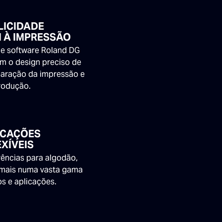
LICIDADE
 À IMPRESSÃO
de software Roland DG
am o design preciso de
eparação da impressão e
rodução.
ICAÇÕES
EXÍVEIS
rências para algodão,
o mais numa vasta gama
s e aplicações.