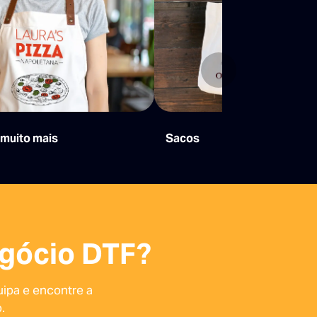
Seguinte
 muito mais
Sacos
egócio DTF?
ipa e encontre a
.