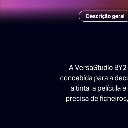
Descrição geral
A VersaStudio BY2-
concebida para a dec
a tinta, a películ
precisa de ficheiro