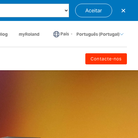
×
Aceitar
País
-
Blog
myRoland
Português (Portugal)
Contacte-nos