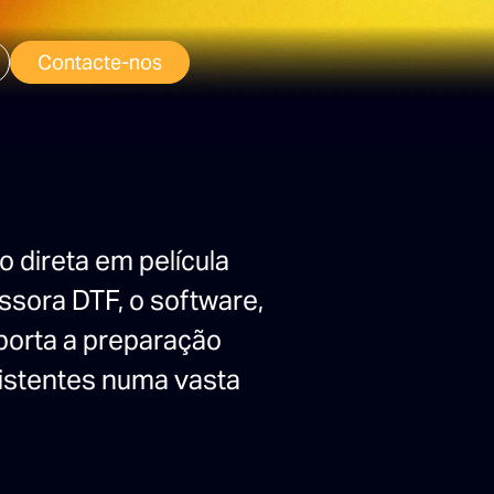
Contacte-nos
 direta em película
sora DTF, o software,
uporta a preparação
sistentes numa vasta