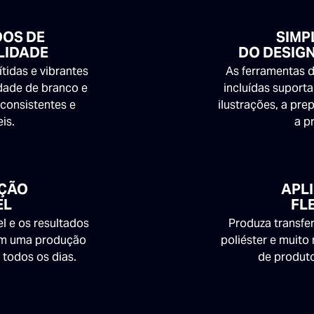
DOS DE
SIMP
LIDADE
DO DESIGN
ítidas e vibrantes
As ferramentas 
dade de branco e
incluídas suport
consistentes e
ilustrações, a pr
eis.
a p
ÇÃO
APL
EL
FL
 e os resultados
Produza transfe
am uma produção
poliéster e muit
a todos os dias.
de produto