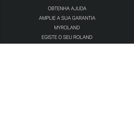
OBTENHA AJUDA
AMPLIE A SUA GARANTIA
MYROLAND
EGISTE O SEU ROLAND
SOFTWARE E MANUAIS
SAFETY DATA SHEETS
CENTRO DE PERFIL
Notificação de privacidade
Notificação de cookies
Termos de utilização
Registro de Garantía