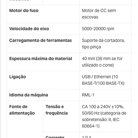
Motor do fuso
Motor de CC sem
escovas
Velocidade do eixo
5000-20000 rpm
Carregamento de ferramentas
Suporte da cortadora,
tipo pinça
Espessura máxima do material
40 mm (38 mm se for
utilizado o cone)
Ligação
USB / Ethernet (10
BASE-T/100 BASE-TX)
Idioma da máquina
RML-1
Fonte de
Tensão e
CA 100 a 240V ±10%,
alimentação
frequência
50/60 Hz (categoria de
sobretensão: II, IEC
60664-1)
Corrente
1.0 A