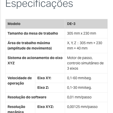
Especificações
Modelo
DE-3
Tamanho da mesa de trabalho
305 mm x 230 mm
Área de trabalho máxima
X, Y, Z：305 mm × 230
(amplitude de movimento)
mm × 40 mm
Sistema de acionamento do eixo
Motor de passo,
XYZ
controlo simultâneo de
3 eixos
Velocidade de
Eixo XY:
0,1-60 mm/seg.
operação
Eixo Z:
0,1-30 mm/seg.
Resolução do software
0,01 mm/passo
Resolução
Eixo XYZ:
0,00125 mm/passo
mecânica