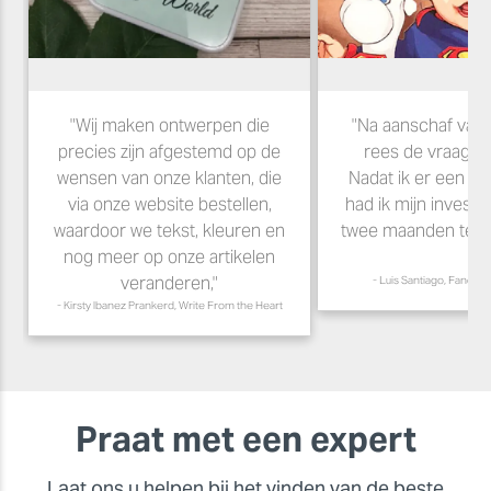
"Wij maken ontwerpen die
"Na aanschaf van
precies zijn afgestemd op de
rees de vraag de
wensen van onze klanten, die
Nadat ik er een ha
via onze website bestellen,
had ik mijn investe
waardoor we tekst, kleuren en
twee maanden teru
nog meer op onze artikelen
veranderen,"
- Luis Santiago, Fancy 
- Kirsty Ibanez Prankerd, Write From the Heart
Praat met een expert
Laat ons u helpen bij het vinden van de beste