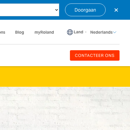
×
Doorgaan
Land
-
ons
Blog
myRoland
Nederlands
CONTACTEER ONS
cties die zijn