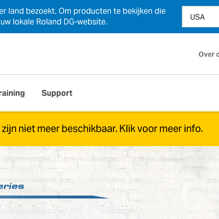
der land bezoekt. Om producten te bekijken die
n uw lokale Roland DG-website.
Over 
raining
Support
0
zijn niet meer beschikbaar.
Klik voor meer info.
rden de VersaStudio BN-20 niet langer geproduceerd.
geleverd met een breed scala aan upgrades en extra fun
 Klik op de knop hieronder voor meer informatie.