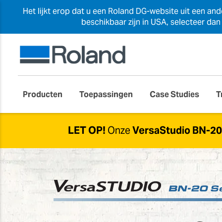
Het lijkt erop dat u een Roland DG-website uit een an
beschikbaar zijn in USA, selecteer da
Producten
Toepassingen
Case Studies
T
LET OP!
Onze
VersaStudio BN-2
Nieuwere opties beschikbaar
Door de ontwikkelingen in deze serie wo
De
nieuwe BN2 Series-oplossing
wordt 
ontworpen om uw bedrijf te ondersteunen.