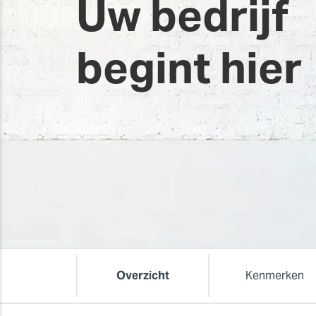
Uw bedrijf
ONTDEK DE BN2-OPLOSSING
Hoewel we deze oplossing niet meer verk
begint hier
Ga voor meer informatie over onze afters
Overzicht
Kenmerken