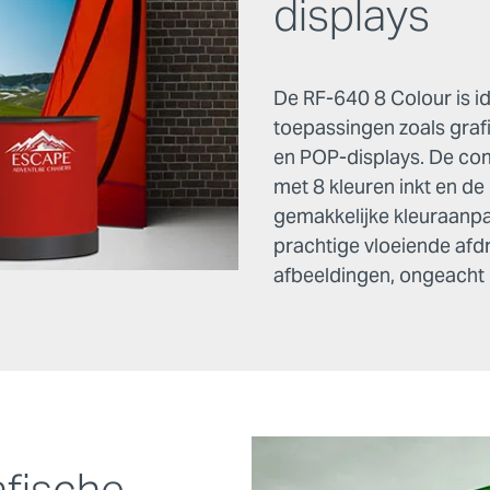
displays
De RF-640 8 Colour is id
toepassingen zoals graf
en POP-displays. De com
met 8 kleuren inkt en d
gemakkelijke kleuraanpa
prachtige vloeiende afd
afbeeldingen, ongeacht h
afische