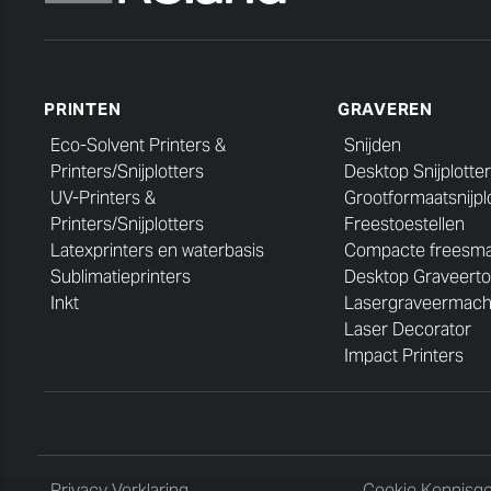
PRINTEN
GRAVEREN
Eco-Solvent Printers &
Snijden
Printers/Snijplotters
Desktop Snijplotter
UV-Printers &
Grootformaatsnijpl
Printers/Snijplotters
Freestoestellen
Latexprinters en waterbasis
Compacte freesma
Sublimatieprinters
Desktop Graveerto
Inkt
Lasergraveermach
Laser Decorator
Impact Printers
Privacy Verklaring
Cookie Kennisge