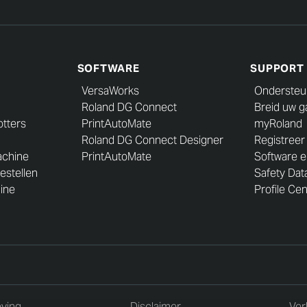
SOFTWARE
SUPPORT
VersaWorks
Ondersteu
Roland DG Connect
Breid uw ga
otters
PrintAutoMate
myRoland
Roland DG Connect Designer
Registreer
chine
PrintAutoMate
Software e
estellen
Safety Dat
ine
Profile Ce
ving
Disclaimer
Ver