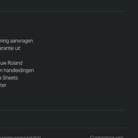
ning aanvragen
rantie uit
 uw Roland
n handleidingen
a Sheets
nter
koopsvoorwaarden
Contacteer ons