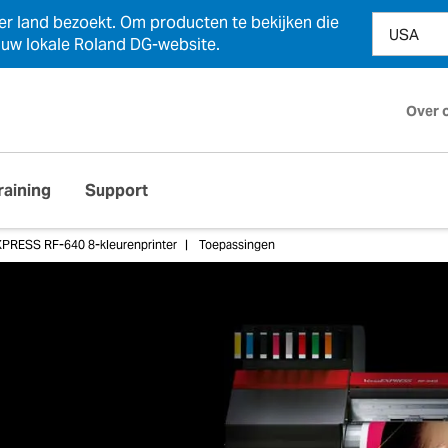
der land bezoekt. Om producten te bekijken die
n uw lokale Roland DG-website.
Over 
raining
Support
PRESS RF-640 8-kleurenprinter
Toepassingen