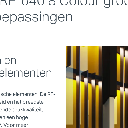
F-640 8 Colour gro
toepassingen
n en
-elementen
ische elementen. De RF-
eid en het breedste
ende drukkwaliteit,
 en een hoge
*. Voor meer