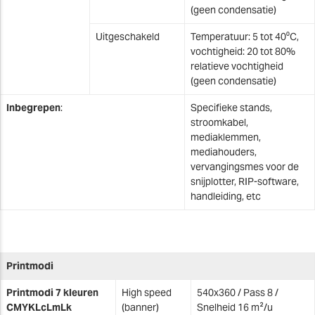
(geen condensatie)
Uitgeschakeld
Temperatuur: 5 tot 40⁰C,
vochtigheid: 20 tot 80%
relatieve vochtigheid
(geen condensatie)
Inbegrepen
:
Specifieke stands,
stroomkabel,
mediaklemmen,
mediahouders,
vervangingsmes voor de
snijplotter, RIP-software,
handleiding, etc
Printmodi
Printmodi 7 kleuren
High speed
540x360 / Pass 8 /
CMYKLcLmLk
(banner)
Snelheid 16 m²/u