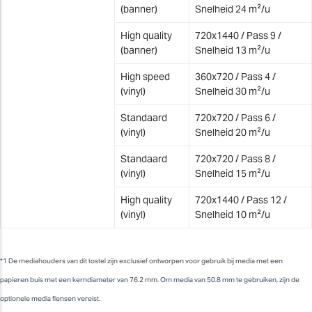
(banner)
Snelheid 24 m²/u
High quality
720x1440 / Pass 9 /
(banner)
Snelheid 13 m²/u
High speed
360x720 / Pass 4 /
(vinyl)
Snelheid 30 m²/u
Standaard
720x720 / Pass 6 /
(vinyl)
Snelheid 20 m²/u
Standaard
720x720 / Pass 8 /
(vinyl)
Snelheid 15 m²/u
High quality
720x1440 / Pass 12 /
(vinyl)
Snelheid 10 m²/u
*1 De mediahouders van dit tostel zijn exclusief ontworpen voor gebruik bij media met een
papieren buis met een kerndiameter van 76.2 mm. Om media van 50.8 mm te gebruiken, zijn de
optionele media flensen vereist.