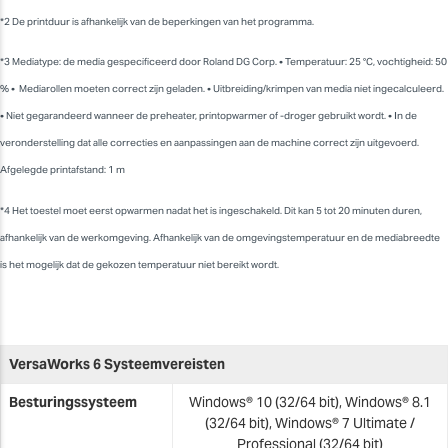
*2 De printduur is afhankelijk van de beperkingen van het programma.
*3 Mediatype: de media gespecificeerd door Roland DG Corp. • Temperatuur: 25 °C, vochtigheid: 50
% • Mediarollen moeten correct zijn geladen. • Uitbreiding/krimpen van media niet ingecalculeerd.
• Niet gegarandeerd wanneer de preheater, printopwarmer of -droger gebruikt wordt. • In de
veronderstelling dat alle correcties en aanpassingen aan de machine correct zijn uitgevoerd.
Afgelegde printafstand: 1 m
*4 Het toestel moet eerst opwarmen nadat het is ingeschakeld. Dit kan 5 tot 20 minuten duren,
afhankelijk van de werkomgeving. Afhankelijk van de omgevingstemperatuur en de mediabreedte
is het mogelijk dat de gekozen temperatuur niet bereikt wordt.
VersaWorks 6 Systeemvereisten
Besturingssysteem
Windows® 10 (32/64 bit), Windows® 8.1
(32/64 bit), Windows® 7 Ultimate /
Professional (32/64 bit)