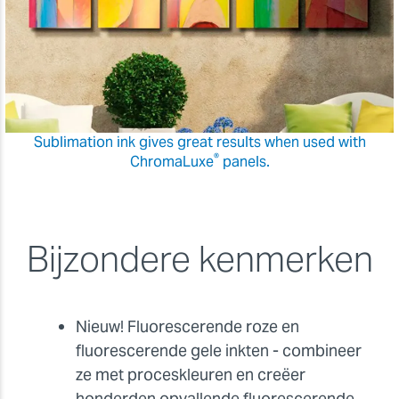
Sublimation ink gives great results when used with
®
ChromaLuxe
panels.
Bijzondere kenmerken
Nieuw! Fluorescerende roze en
fluorescerende gele inkten - combineer
ze met proceskleuren en cre
ë
er
honderden opvallende fluorescerende