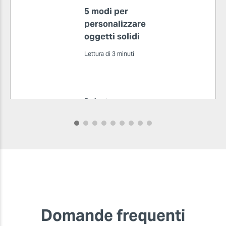
5 modi per
personalizzare
oggetti solidi
Lettura di 3 minuti
Dalla stampa
diretta su oggetti
all'incisione, fino
alla semplice
stampa di adesivi
personalizzati,
esistono molti
modi per
realizzare
prodotti
personalizzati
Domande frequenti
con la tecnologia