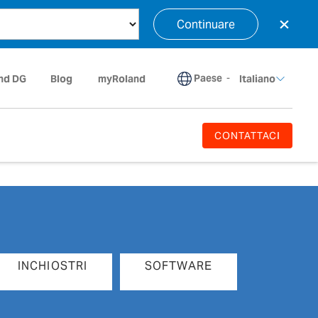
×
Continuare
Paese
-
nd DG
Blog
myRoland
Italiano
CONTATTACI
INCHIOSTRI
SOFTWARE