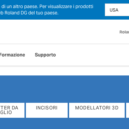
i un altro paese. Per visualizzare i prodotti
 web Roland DG del tuo paese.
Rola
Formazione
Supporto
TTER DA
INCISORI
MODELLATORI 3D
AGLIO