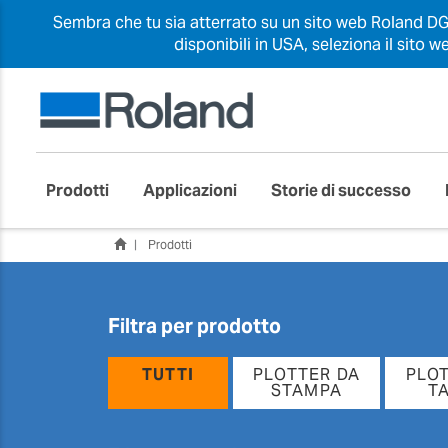
Sembra che tu sia atterrato su un sito web Roland DG d
disponibili in USA, seleziona il sito
Prodotti
Applicazioni
Storie di successo
Prodotti
Filtra per prodotto
TUTTI
PLOTTER DA
PLO
STAMPA
T