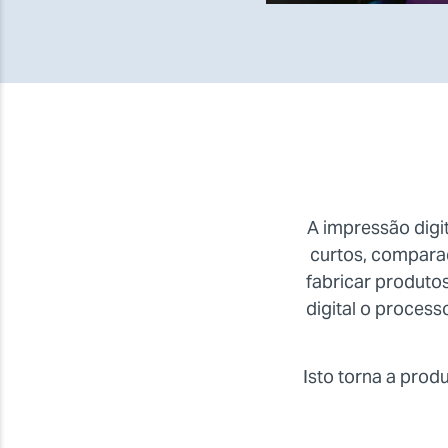
A impressão digi
curtos, comparad
fabricar produto
digital o proces
Isto torna a pro