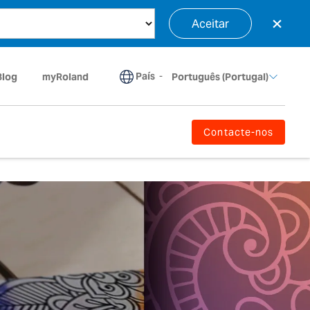
×
Aceitar
País
-
Blog
myRoland
Português (Portugal)
Contacte-nos