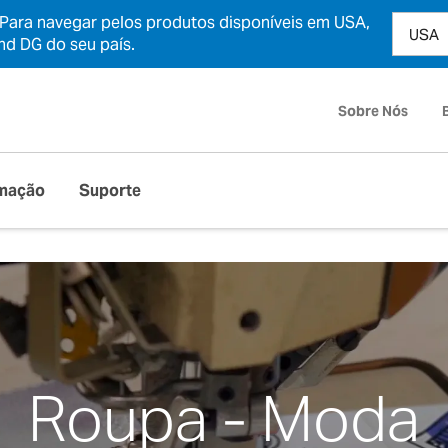
 Para navegar pelos produtos disponíveis em USA,
and DG do seu país.
Sobre Nós
mação
Suporte
Roupa - Moda