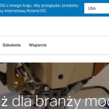
 DG z innego kraju. Aby przeglądać produkty
nę internetową Roland DG.
Szkolenia
Wsparcie
ż dla branży m