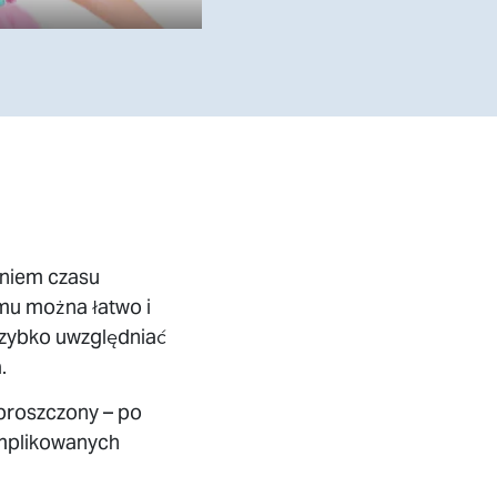
eniem czasu
mu można łatwo i
szybko uwzględniać
.
proszczony – po
komplikowanych