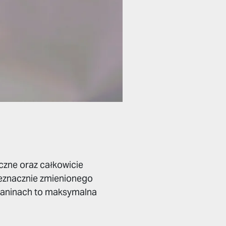
czne oraz całkowicie
eznacznie zmienionego
 tkaninach to maksymalna