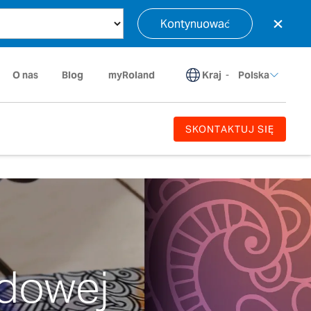
×
Kontynuować
Kraj
-
O nas
Blog
myRoland
Polska
SKONTAKTUJ SIĘ
odowej