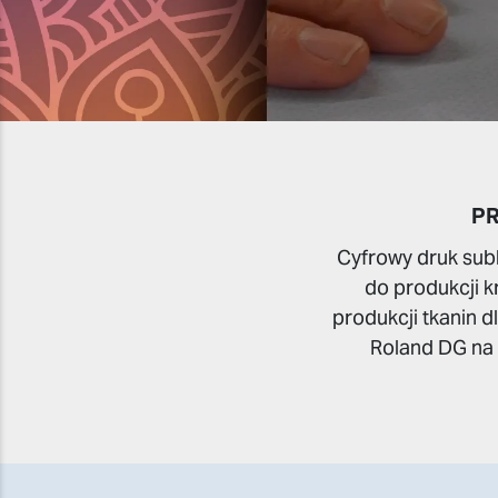
P
Cyfrowy druk subl
do produkcji k
produkcji tkanin 
Roland DG na t