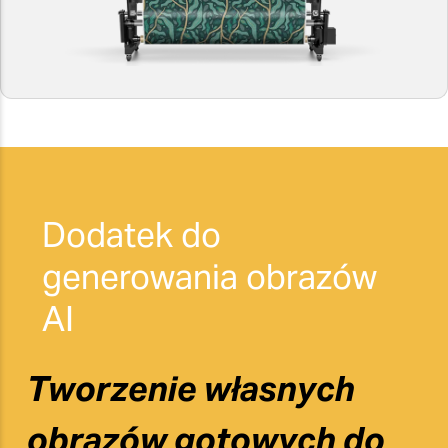
Dodatek do
generowania obrazów
AI
Tworzenie własnych
obrazów gotowych do