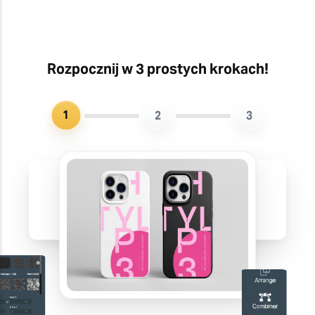
Rozpocznij w 3 prostych krokach!
1
2
3
Tworzenie i edycja projektów do
produkcji