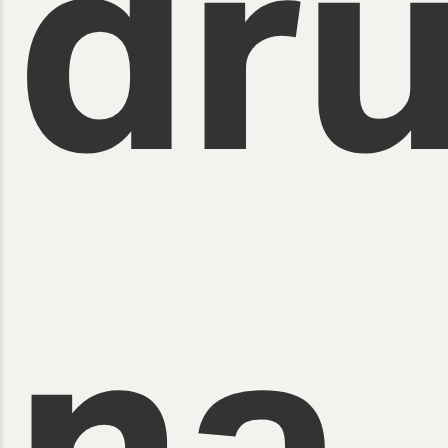
dr
na