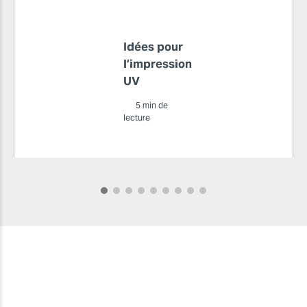
Idées pour
l’impression
UV
5 min de
lecture
Comment
élargir votre
portefeuille et
pénétrer de
nouveaux
marchés ?
Comment
faire en sorte
que votre