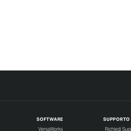
SOFTWARE
SUPPORTO
VersaWorks
Richiedi Sup