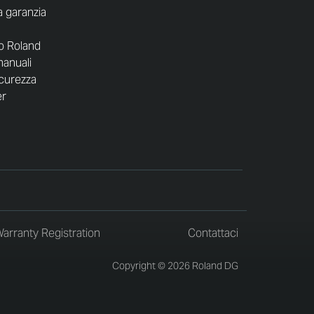
a garanzia
uo Roland
manuali
icurezza
er
arranty Registration
Contattaci
Copyright © 2026 Roland DG