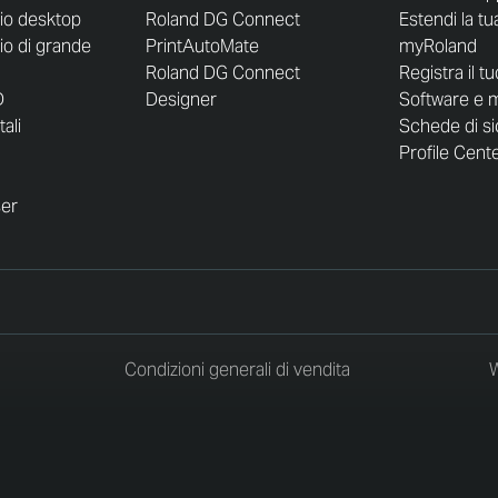
lio desktop
Roland DG Connect
Estendi la tu
lio di grande
PrintAutoMate
myRoland
Roland DG Connect
Registra il t
D
Designer
Software e 
ali
Schede di s
Profile Cent
ser
Condizioni generali di vendita
W