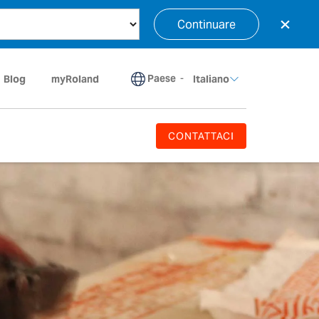
×
Continuare
Paese
-
Blog
myRoland
Italiano
CONTATTACI