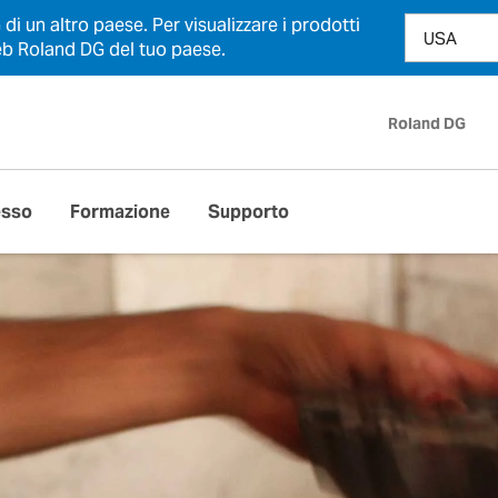
i un altro paese. Per visualizzare i prodotti
 web Roland DG del tuo paese.
Roland DG
esso
Formazione
Supporto