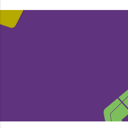
#RolandHero
"Trabalhar com a Roland dá-nos uma grande
flexibilidade," diz Javier Lozano, CEO da Taymory
– um especialista em vestuário desportivo e
acessórios para triatlos, ciclismo, natação e
atletismo.
Javier Lozano - Taymory