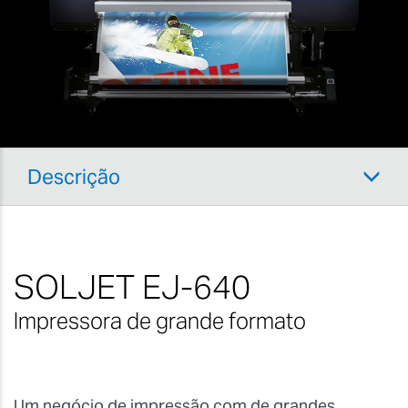
continuaremos a oferecer assistência para a
SOLJET EJ-640.
Para mais informações sobre os nossos serviços
de pós-venda, visite as
nossas páginas de apoio ao
cliente
.
Descrição
SOLJET EJ-640
Impressora de grande formato
Um negócio de impressão com de grandes