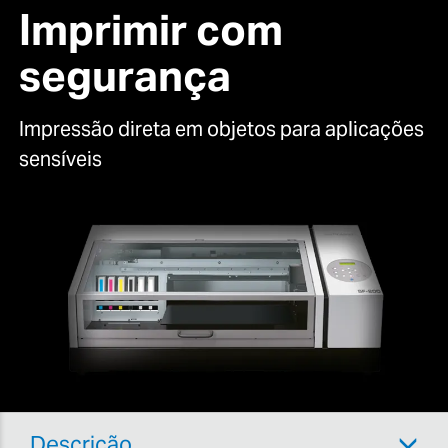
Para mais informações sobre os nossos serviços
Imprimir com
de pós-venda, visite as
nossas páginas de apoio ao
cliente
.
segurança
Impressão direta em objetos para aplicações
sensíveis
Descrição