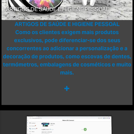
ARTIGOS DE SAÚDE E HIGIENE PESSOAL
ARTIGOS DE SAÚDE E HIGIENE PESSOAL
Como os clientes exigem mais produtos
exclusivos, pode diferenciar-se dos seus
concorrentes ao adicionar a personalização e a
decoração de produtos, como escovas de dentes,
termómetros, embalagens de cosméticos e muito
mais.