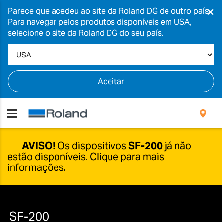
×
Parece que acedeu ao site da Roland DG de outro país.
Para navegar pelos produtos disponíveis em USA,
selecione o site da Roland DG do seu país.
Aceitar
AVISO!
Os dispositivos
SF-200
já não
estão disponíveis.
Clique para mais
informações.
Apesar de já não vendermos esta gama de
produto, continuamos a oferecer assistência para
a série SF-200.
SF-200