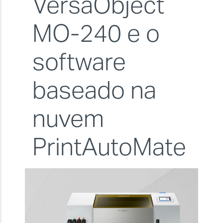
VersaObject
MO-240 e o
software
baseado na
nuvem
PrintAutoMate