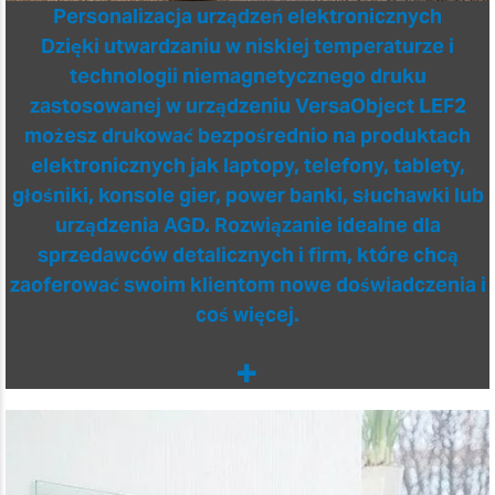
Personalizacja urządzeń elektronicznych
Dzięki utwardzaniu w niskiej temperaturze i
technologii niemagnetycznego druku
zastosowanej w urządzeniu VersaObject LEF2
możesz drukować bezpośrednio na produktach
elektronicznych jak laptopy, telefony, tablety,
głośniki, konsole gier, power banki, słuchawki lub
urządzenia AGD. Rozwiązanie idealne dla
sprzedawców detalicznych i firm, które chcą
zaoferować swoim klientom nowe doświadczenia i
coś więcej.