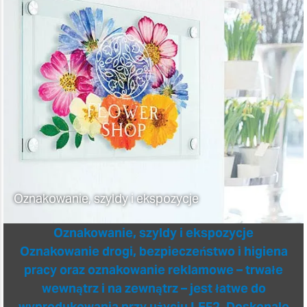
Oznakowanie, szyldy i ekspozycje
Oznakowanie, szyldy i ekspozycje
Oznakowanie drogi, bezpieczeństwo i higiena
pracy oraz oznakowanie reklamowe – trwałe
wewnątrz i na zewnątrz – jest łatwe do
wyprodukowania przy użyciu LEF2. Doskonale