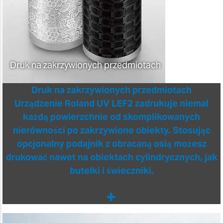
Druk na zakrzywionych przedmiotach
Druk na zakrzywionych przedmiotach
Urządzenie Roland UV LEF2 zadrukuje niemal
każdą powierzchnie od skomplikowanych
nierówności po zakrzywione obiekty. Stosując
opcjonalny podajnik z obracaną osią możesz
drukować nawet na obiektach cylindrycznych, jak
butelki i świeczniki.