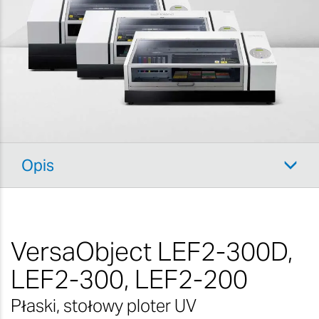
SOLUTION
Chociaż nie sprzedajemy już tego rozwiązania,
nadal oferujemy wsparcie dla serii LEF2.
Więcej informacji na temat naszych usług
posprzedażowych można znaleźć na naszych
stronach pomocy technicznej
.
Opis
VersaObject
LEF2-300D,
LEF2-300, LEF2-200
Płaski, stołowy ploter UV