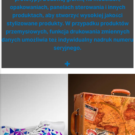
opakowaniach, panelach sterowania i innych
produktach, aby stworzyć wysokiej jakości
stylizowane produkty. W przypadku produktów
przemysłowych, funkcja drukowania zmiennych
danych umożliwia też indywidualny nadruk numeru
seryjnego.