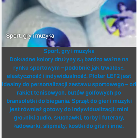
Sport, gry i muzyka
Sport, gry i muzyka
Dokładne kolory drużyny są bardzo ważne na
rynku sportowym – podobnie jak trwałość,
elastyczność i indywidualność. Ploter LEF2 jest
idealny do personalizacji zestawu sportowego – od
rakiet tenisowych, butów golfowych po
bransoletki do biegania. Sprzęt do gier i muzyki
jest również gotowy do indywidualizacji: mini
głośniki audio, słuchawki, torby i futerały,
ładowarki, slipmaty, kostki do gitar i inne.