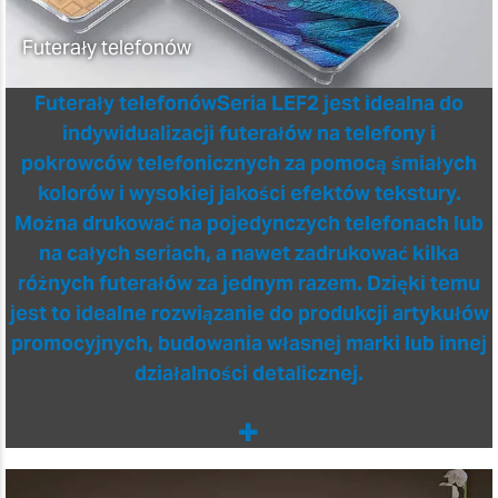
Futerały telefonów
Futerały telefonów
Seria LEF2 jest idealna do
indywidualizacji futerałów na telefony i
pokrowców telefonicznych za pomocą śmiałych
kolorów i wysokiej jakości efektów tekstury.
Można drukować na pojedynczych telefonach lub
na całych seriach, a nawet zadrukować kilka
różnych futerałów za jednym razem. Dzięki temu
jest to idealne rozwiązanie do produkcji artykułów
promocyjnych, budowania własnej marki lub innej
działalności detalicznej.