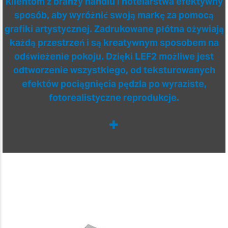
klientom z branży handlu i hotelarstwa efektywny
sposób, aby wyróżnić swoją markę za pomocą
grafiki artystycznej. Zadrukowane płótna ożywiają
każdą przestrzeń i są kreatywnym sposobem na
odświeżenie pokoju. Dzięki LEF2 możliwe jest
odtworzenie wszystkiego, od teksturowanych
efektów pociągnięcia pędzla po wyraziste,
fotorealistyczne reprodukcje.