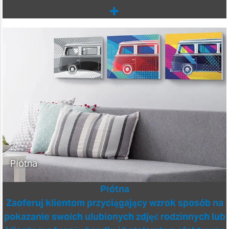
Płótna
Płótna
Zaoferuj klientom przyciągający wzrok sposób na
pokazanie swoich ulubionych zdjęć rodzinnych lub