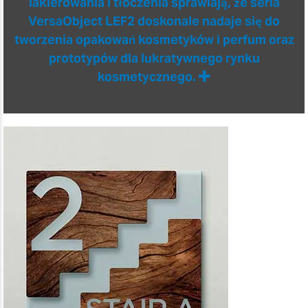
lakierowania i tłoczenia sprawiają, że seria
VersaObject LEF2 doskonale nadaje się do
tworzenia opakowań kosmetyków i perfum oraz
prototypów dla lukratywnego rynku
kosmetycznego.