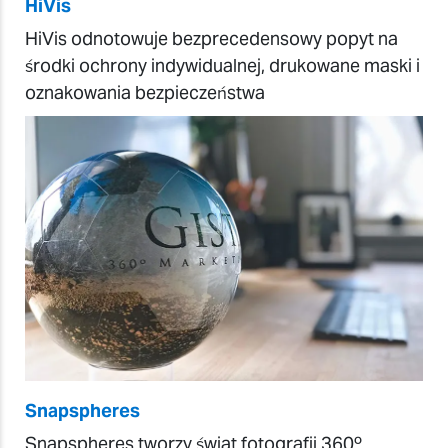
HiVis
HiVis odnotowuje bezprecedensowy popyt na
środki ochrony indywidualnej, drukowane maski i
oznakowania bezpieczeństwa
Snapspheres
Snapspheres tworzy świat fotografii 360º