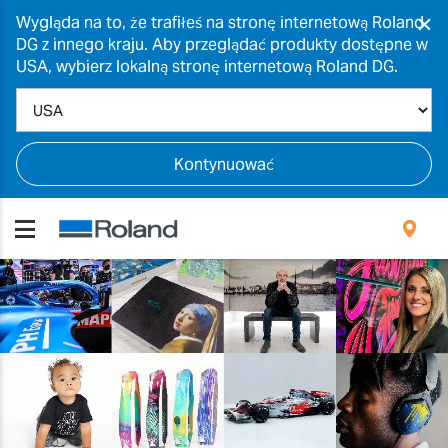
×
Wygląda na to, że trafiłeś na stronę internetową Roland
DG z innego kraju. Aby przeglądać produkty dostępne w
USA, wybierz lokalną stronę internetową Roland DG.
Kontynuować