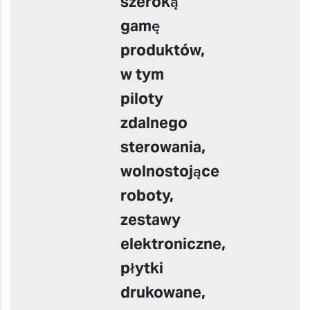
szeroką
gamę
produktów,
w tym
piloty
zdalnego
sterowania,
wolnostojące
roboty,
zestawy
elektroniczne,
płytki
drukowane,