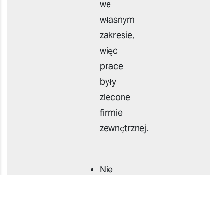
we
własnym
zakresie,
więc
prace
były
zlecone
firmie
zewnętrznej.
Nie
można
było
spełnić