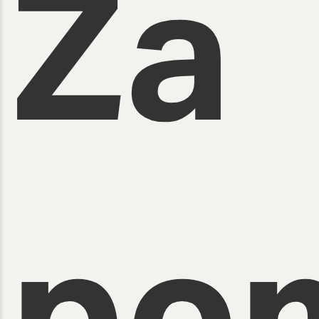
Za
po