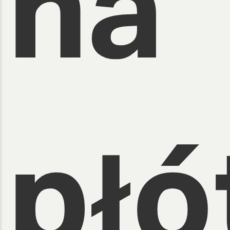
na
płó