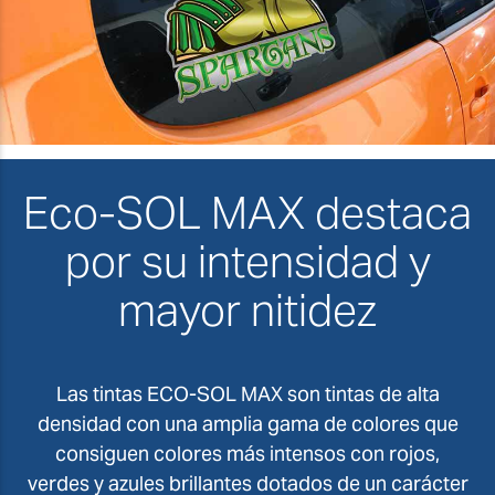
Eco-SOL MAX destaca
por su intensidad y
mayor nitidez
Las tintas ECO-SOL MAX son tintas de alta
densidad con una amplia gama de colores que
consiguen colores más intensos con rojos,
verdes y azules brillantes dotados de un carácter