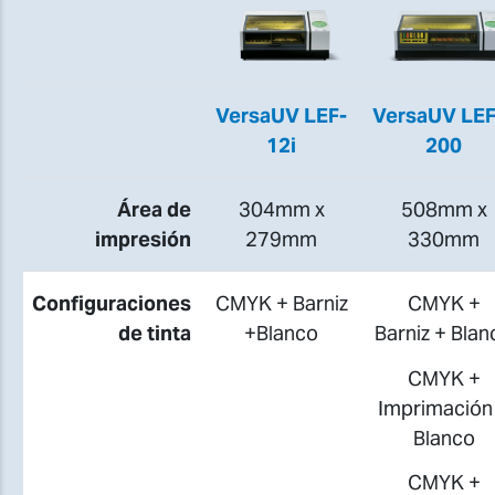
VersaUV LEF-
VersaUV LEF
12i
200
Área de
304mm x
508mm x
impresión
279mm
330mm
Configuraciones
CMYK + Barniz
CMYK +
de tinta
+Blanco
Barniz
+
Blan
CMYK +
Imprimació
Blanco
CMYK +