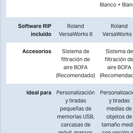
Blanco
+
Bla
Software RIP
Roland
Roland
incluido
VersaWorks 6
VersaWorks
Accesorios
Sistema de
Sistema de
filtración de
filtración d
aire BOFA
aire BOFA
(Recomendado)
(Recomendad
Ideal para
Personalización
Personalizac
y tiradas
y tiradas
pequeñas de
medias de
memorias USB,
objetos de
carcasas de
tamaño med
móvil, marcos
con opción 