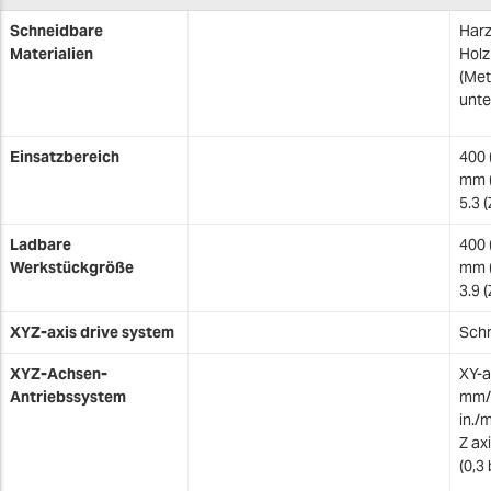
Schneidbare
Harz
Materialien
Holz
(Met
unte
Einsatzbereich
400 
mm (
5.3 (
Ladbare
400 
Werkstückgröße
mm (
3.9 (
XYZ-axis drive system
Schr
XYZ-Achsen-
XY-a
Antriebssystem
mm/m
in./m
Z ax
(0,3 