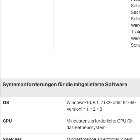
Schr
Sech
Schr
Werk
1 x4
Werk
Sens
Systemanforderungen für die mitgelieferte Software
OS
Windows-10, 8.1, 7 (32- oder 64-Bit-
Version) * 1, * 2, * 3
CPU
Mindestens erforderliche CPU für
das Betriebssystem
Speicher
Mindestmenge an erforderlichem