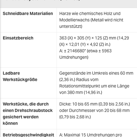
Schneidbare Materialien
Harze wie chemisches Holz und
Modellierwachs (Metall wird nicht
unterstützt)
Einsatzbereich
363 (X) × 305 (Y) × 125 (Z) mm (14,29
(X) × 12,01 (Y) × 4,92 (Z) in.)
A: ± 2146680° (etwa ± 5963
Umdrehungen)
Ladbare
Gegenstände im Umkreis eines 60 mm
Werkstückgröße
(2,36 in.) Radius vom
Rotationsmittelpunkt um eine Länge
von 380 mm (14,96 in.)
Werkstücke, die durch
Dicke: 10 bis 65 mm (0,39 bis 2,56 in.)
einen Drehschraubstock
oder Durchmesser von 20 bis 68 mm
gesichert werden
(0,79 bis 2,68 in.)
können
Betriebsgeschwindigkeit
A: Maximal 15 Umdrehungen pro