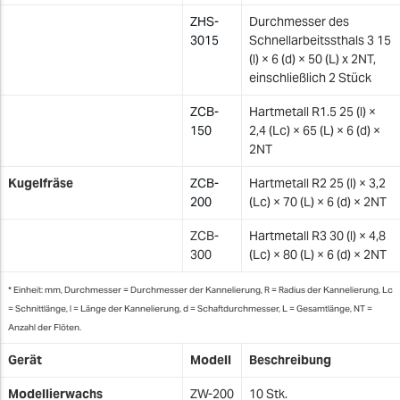
ZHS-
Durchmesser des
3015
Schnellarbeitssthals 3 15
(l) × 6 (d) × 50 (L) x 2NT,
einschließlich 2 Stück
ZCB-
Hartmetall R1.5 25 (l) ×
150
2,4 (Lc) × 65 (L) × 6 (d) ×
2NT
Kugelfräse
ZCB-
Hartmetall R2 25 (l) × 3,2
200
(Lc) × 70 (L) × 6 (d) × 2NT
ZCB-
Hartmetall R3 30 (l) × 4,8
300
(Lc) × 80 (L) × 6 (d) × 2NT
* Einheit: mm, Durchmesser = Durchmesser der Kannelierung, R = Radius der Kannelierung, Lc
= Schnittlänge, l = Länge der Kannelierung, d = Schaftdurchmesser, L = Gesamtlänge, NT =
Anzahl der Flöten.
Gerät
Modell
Beschreibung
Modellierwachs
ZW-200
10 Stk.