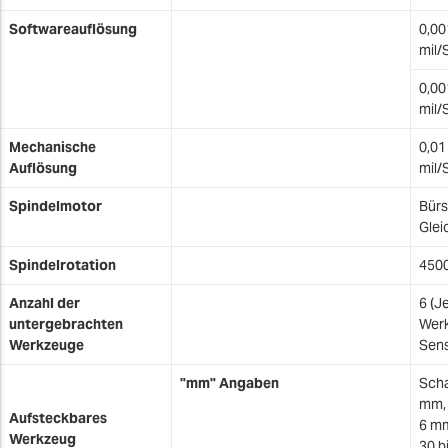
Softwareauflösung
0,00
mil/
0,00
mil/
Mechanische
0,01
Auflösung
mil/
Spindelmotor
Bürs
Glei
Spindelrotation
4500
Anzahl der
6 (J
untergebrachten
Werk
Werkzeuge
Sens
"mm" Angaben
Scha
mm, 
Aufsteckbares
6 mm
Werkzeug
30 b