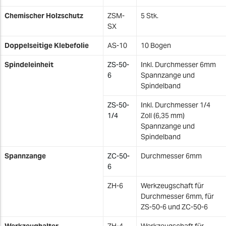
Chemischer Holzschutz
ZSM-
5 Stk.
SX
Doppelseitige Klebefolie
AS-10
10 Bogen
Spindeleinheit
ZS-50-
Inkl. Durchmesser 6mm
6
Spannzange und
Spindelband
ZS-50-
Inkl. Durchmesser 1/4
1/4
Zoll (6,35 mm)
Spannzange und
Spindelband
Spannzange
ZC-50-
Durchmesser 6mm
6
ZH-6
Werkzeugschaft für
Durchmesser 6mm, für
ZS-50-6 und ZC-50-6
Werkzeughalter
ZH-4
Werkzeugschaft für