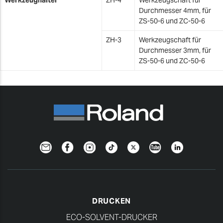
Durchmesser 4mm, für
ZS-50-6 und ZC-50-6
ZH-3
Werkzeugschaft für
Durchmesser 3mm, für
ZS-50-6 und ZC-50-6
Newsletter
Facebook
Instagram
TikTok
Twitter
YouTube
Linkedin
DRUCKEN
ECO-SOLVENT-DRUCKER