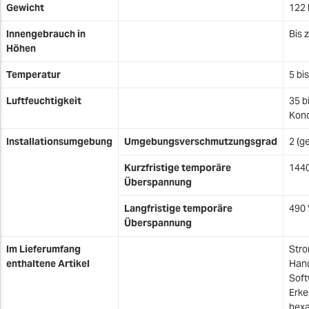
Gewicht
122 
Innengebrauch in
Bis 
Höhen
Temperatur
5 bi
Luftfeuchtigkeit
35 b
Kond
Installationsumgebung
Umgebungsverschmutzungsgrad
2 (g
Kurzfristige temporäre
144
Überspannung
Langfristige temporäre
490 
Überspannung
Im Lieferumfang
Stro
enthaltene Artikel
Han
Soft
Erke
hexa