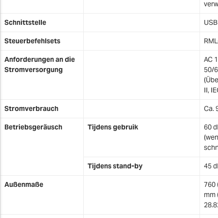
verw
Schnittstelle
USB
Steuerbefehlsets
RML
Anforderungen an die
AC 1
Stromversorgung
50/6
(Übe
II, I
Stromverbrauch
Ca. 
Betriebsgeräusch
Tijdens gebruik
60 d
(wen
schn
Tijdens stand-by
45 d
Außenmaße
760 
mm (
28.8