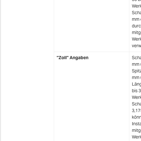
Werk
Scha
mm 
durc
mitg
Werk
verw
"Zoll" Angaben
Scha
mm (
Spit
mm (
Läng
bis 3
Werk
Sch
3,17
könn
Inst
mitg
Werk