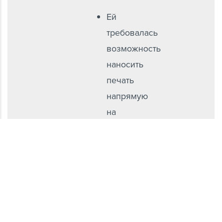
Ей
требовалась
возможность
наносить
печать
напрямую
на
предметы
с
использованием
высококачественных,
долговечных
и