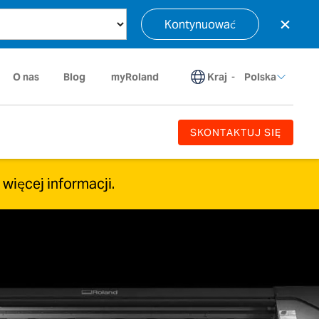
×
Kontynuować
Kraj
-
O nas
Blog
myRoland
Polska
SKONTAKTUJ SIĘ
o więcej informacji.
owane.
aprojektowanych, aby