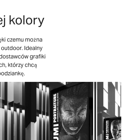
j kolory
ięki czemu można
 outdoor. Idealny
 dostawców grafiki
h, którzy chcą
spodziankę
.