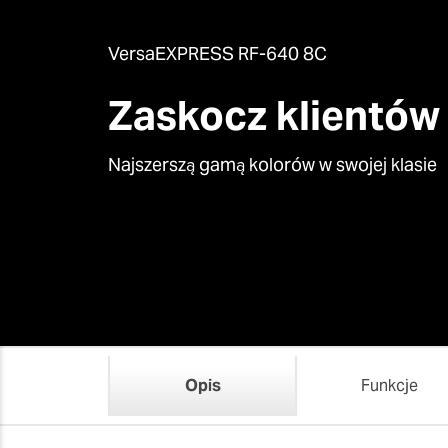
VersaEXPRESS RF-640 8C
Chociaż nie sprzedajemy już tego rozwiąz
Więcej informacji na temat naszych usł
Zaskocz klientów
Najszerszą gamą kolorów w swojej klasie
Opis
Funkcje