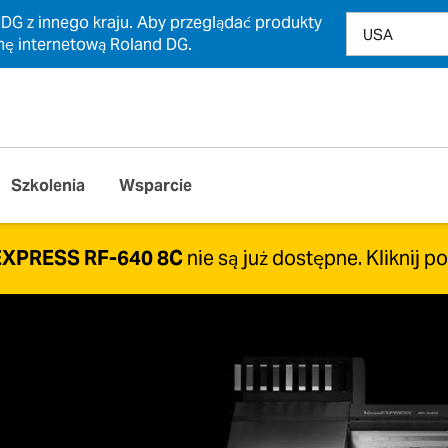
 DG z innego kraju. Aby przeglądać produkty
nę internetową Roland DG.
Szkolenia
Wsparcie
EXPRESS RF-640 8C
nie są już dostępne.
Kliknij p
urządzenia VersaEXPRESS RF-640 8C nie są już produk
ne z szeroką gamą uaktualnień i dodatkowych funkcji z
cisk, aby dowiedzieć się więcej.