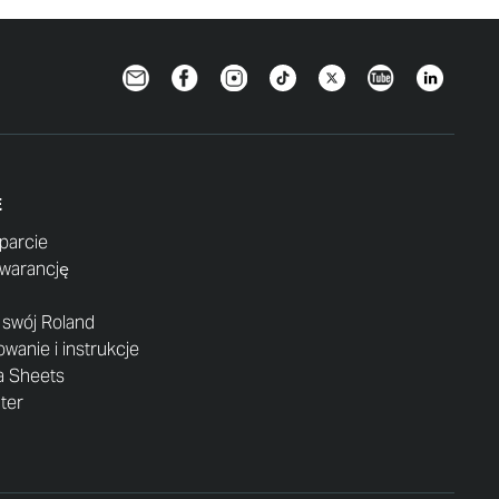
Newsletter
Facebook
Instagram
TikTok
Twitter
YouTube
LinkedIn
E
parcie
gwarancję
j swój Roland
anie i instrukcje
a Sheets
nter