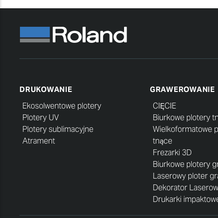
DRUKOWANIE
GRAWEROWANIE
Ekosolwentowe plotery
CIĘCIE
Plotery UV
Biurkowe plotery t
Plotery sublimacyjne
Wielkoformatowe p
Atrament
tnące
Frezarki 3D
Biurkowe plotery 
Laserowy ploter g
Dekorator Lasero
Drukarki impaktowe