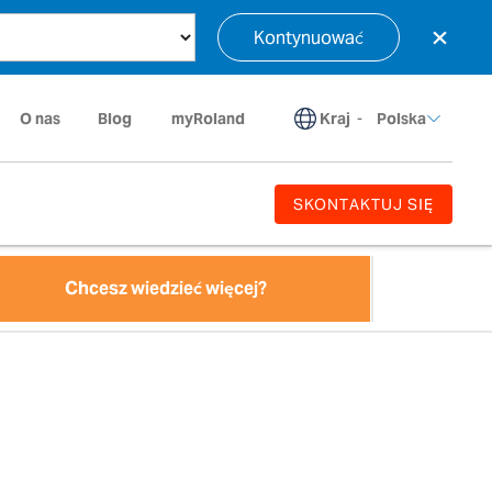
×
Kontynuować
Kraj
-
O nas
Blog
myRoland
Polska
SKONTAKTUJ SIĘ
Chcesz wiedzieć więcej?