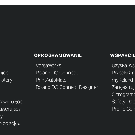
OPROGRAMOWANIE
WSPARCI
VersaWorks
Uzyskaj ws
nące
Roland DG Connect
Przedłuż 
lotery
PrintAutoMate
myRoland
Roland DG Connect Designer
Zarejestru
Oprogramow
grawerujące
Safety Dat
rawerujący
Profile Ce
wy
 do zdjęć