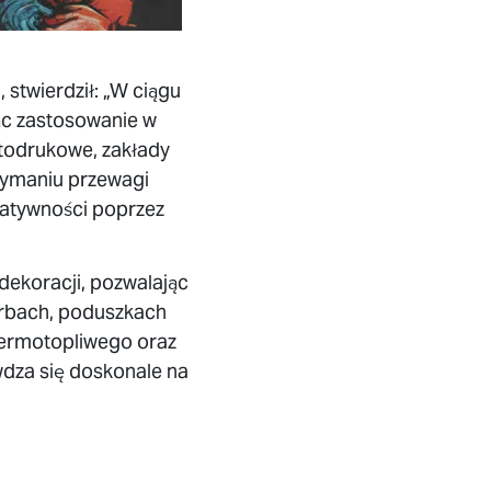
stwierdził: „W ciągu
jąc zastosowanie w
itodrukowe, zakłady
rzymaniu przewagi
atywności poprzez
dekoracji, pozwalając
orbach, poduszkach
 termotopliwego oraz
dza się doskonale na