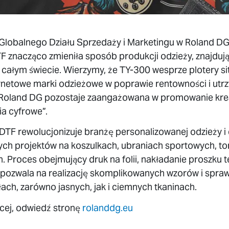
lobalnego Działu Sprzedaży i Marketingu w Roland DG, 
DTF znacząco zmieniła sposób produkcji odzieży, znajdu
 całym świecie. Wierzymy, że TY-300 wesprze plotery s
ternetowe marki odzieżowe w poprawie rentowności i ut
a Roland DG pozostaje zaangażowana w promowanie kre
a cyfrowe”.
DTF rewolucjonizuje branżę personalizowanej odzieży i 
ych projektów na koszulkach, ubraniach sportowych, t
. Proces obejmujący druk na folii, nakładanie proszku
pozwala na realizację skomplikowanych wzorów i spraw
ch, zarówno jasnych, jak i ciemnych tkaninach.
ęcej, odwiedź stronę
rolanddg.eu