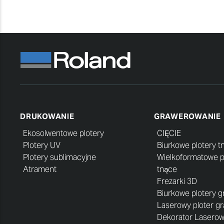
DRUKOWANIE
GRAWEROWANIE
Ekosolwentowe plotery
CIĘCIE
Plotery UV
Biurkowe plotery t
Plotery sublimacyjne
Wielkoformatowe p
Atrament
tnące
Frezarki 3D
Biurkowe plotery 
Laserowy ploter g
Dekorator Lasero