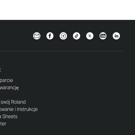
Newsletter
Facebook
Instagram
TikTok
Twitter
YouTube
LinkedIn
E
parcie
gwarancję
j swój Roland
anie i instrukcje
a Sheets
nter