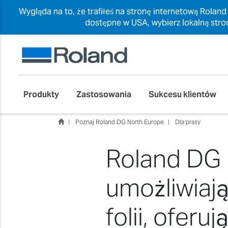
Wygląda na to, że trafiłeś na stronę internetową Roland
dostępne w USA, wybierz lokalną stro
Produkty
Zastosowania
Sukcesu klientów
Poznaj Roland DG North Europe
Dla prasy
Roland DG 
umożliwiaj
folii, ofer