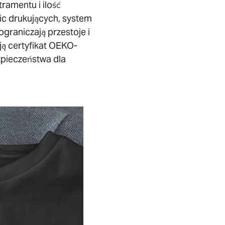
ramentu i ilość
ic drukujących, system
graniczają przestoje i
ą certyfikat OEKO-
pieczeństwa dla