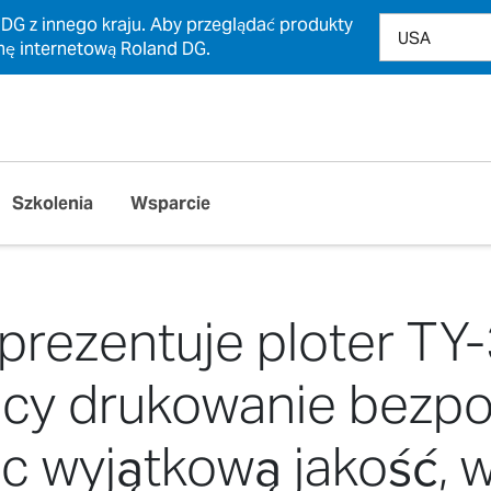
 DG z innego kraju. Aby przeglądać produkty
nę internetową Roland DG.
Szkolenia
Wsparcie
prezentuje ploter TY-
ący drukowanie bezpo
ując wyjątkową jakość,