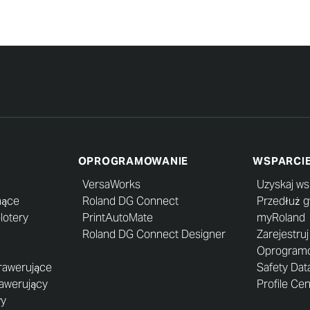
OPROGRAMOWANIE
WSPARCI
VersaWorks
Uzyskaj ws
nące
Roland DG Connect
Przedłuż 
lotery
PrintAutoMate
myRoland
Roland DG Connect Designer
Zarejestru
Oprogramow
grawerujące
Safety Dat
rawerujący
Profile Ce
wy