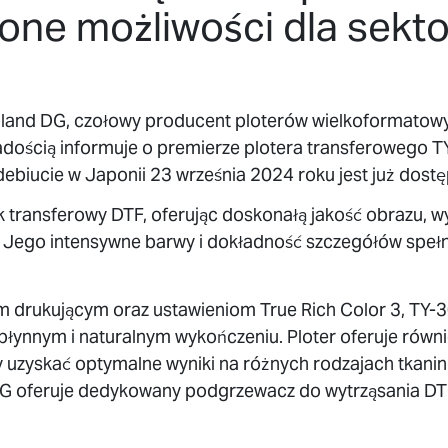
one możliwości dla sekto
land DG, czołowy producent ploterów wielkoformatow
adością informuje o premierze plotera transferowego T
debiucie w Japonii 23 września 2024 roku jest już dostę
k transferowy DTF, oferując doskonałą jakość obrazu, 
 Jego intensywne barwy i dokładność szczegółów spełn
 drukującym oraz ustawieniom True Rich Color 3, TY-3
 płynnym i naturalnym wykończeniu. Ploter oferuje równi
 uzyskać optymalne wyniki na różnych rodzajach tkanin
DG oferuje dedykowany podgrzewacz do wytrząsania D