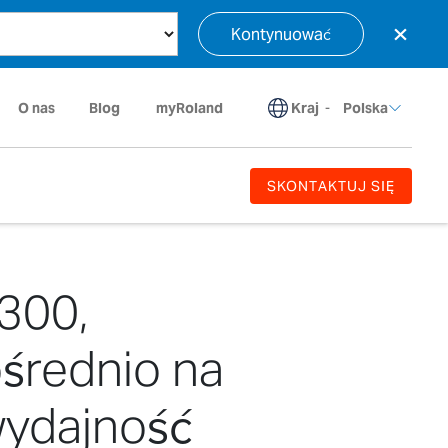
×
Kontynuować
Kraj
-
O nas
Blog
myRoland
Polska
SKONTAKTUJ SIĘ
300,
średnio na
 wydajność