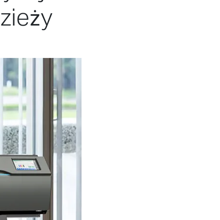
zieży