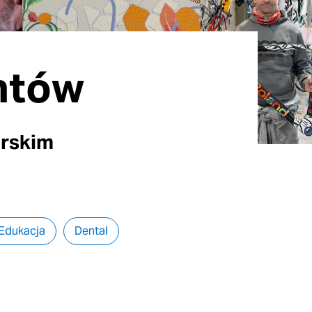
entów
arskim
Edukacja
Dental