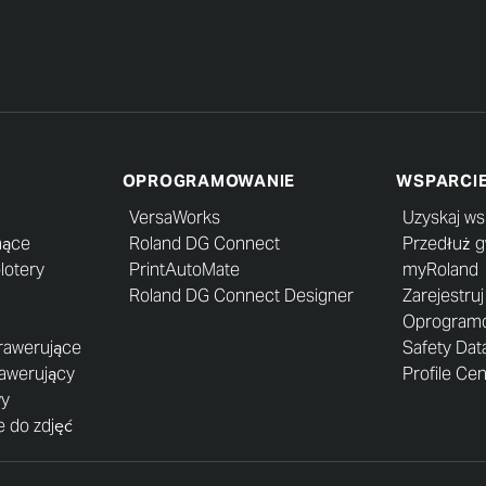
OPROGRAMOWANIE
WSPARCI
VersaWorks
Uzyskaj ws
nące
Roland DG Connect
Przedłuż 
lotery
PrintAutoMate
myRoland
Roland DG Connect Designer
Zarejestru
Oprogramow
grawerujące
Safety Dat
rawerujący
Profile Ce
wy
 do zdjęć