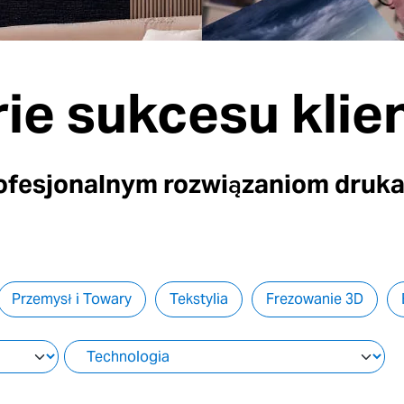
rie sukcesu kli
rofesjonalnym rozwiązaniom druk
Przemysł i Towary
Tekstylia
Frezowanie 3D