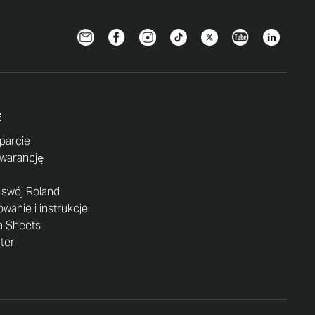
Newsletter
Facebook
Instagram
TikTok
Twitter
YouTube
LinkedIn
E
parcie
gwarancję
j swój Roland
anie i instrukcje
a Sheets
nter