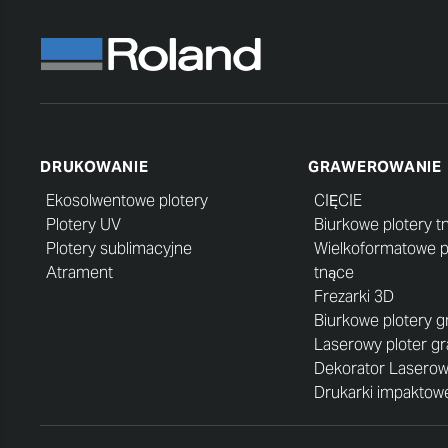
DRUKOWANIE
GRAWEROWANIE
Ekosolwentowe plotery
CIĘCIE
Plotery UV
Biurkowe plotery t
Plotery sublimacyjne
Wielkoformatowe p
Atrament
tnące
Frezarki 3D
Biurkowe plotery 
Laserowy ploter g
Dekorator Lasero
Drukarki impaktowe