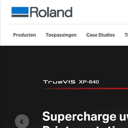
Producten
Toepassingen
Case Studies
T
DE NIEUWE
EU2
Grootformaat vlakb
Vorige