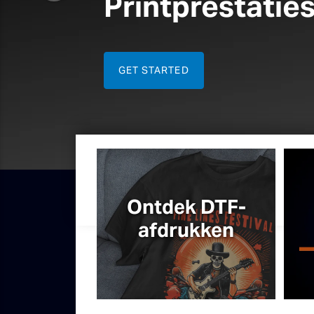
Direct-
printen
Start Nu
Ontdek DTF-
afdrukken