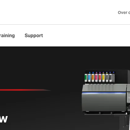
Over 
raining
Support
ed UV-printer