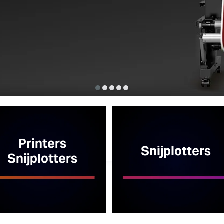
to-board
Printers
Snijplotters
Snijplotters