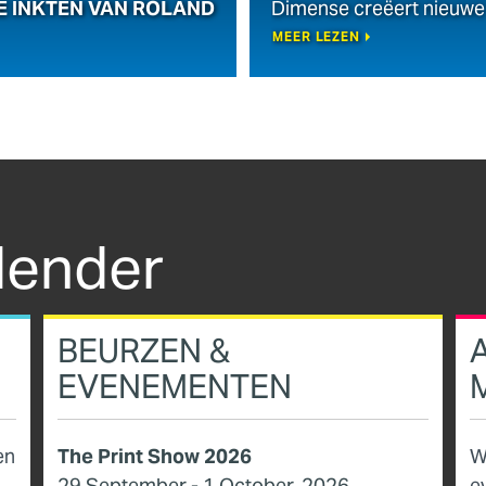
E INKTEN VAN ROLAND
Dimense creëert nieuwe 
MEER LEZEN
lender
BEURZEN &
EVENEMENTEN
M
en
The Print Show 2026
W
29 September - 1 October, 2026
e