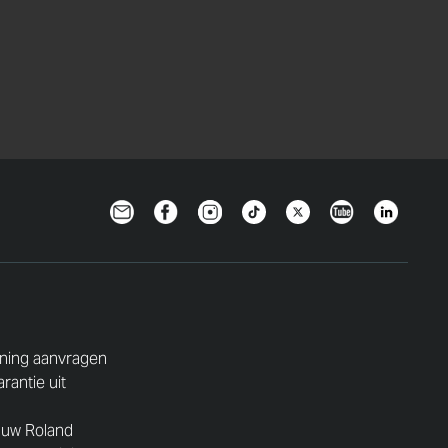
Newsletter
Facebook
Instagram
TikTok
Twitter
YouTube
Linkedin
ning aanvragen
rantie uit
 uw Roland