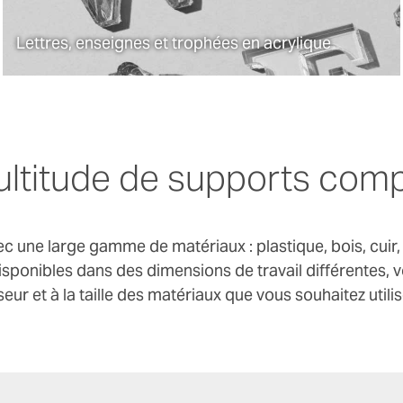
VersaUV LEF pour un flux de travail complet
de la découpe laser à l'impression
Lettres, enseignes et trophées en acrylique
personnalisée afin de proposer des solutions
uniques à vos clients. Idéal pour la
personnalisation de cadeaux, d'objets
promotionnels, la réalisation d'enseignes et
de trophées haut de gamme personnalisés.
ltitude de supports comp
c une large gamme de matériaux : plastique, bois, cuir, p
ponibles dans des dimensions de travail différentes, 
seur et à la taille des matériaux que vous souhaitez utilis