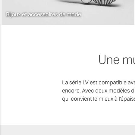
bracelets, des boucles d'oreilles et des
bagues ou marquez-les sur des articles
Bijoux et accessoires de mode
souples comme des sacs à main, des sacs et
des produits en cuir. Vous pouvez également
découper vos propres pendentifs, bracelets
et autres accessoires en cuir et en acrylique
et créer des bijoux en bois taillés et gravés à
Une mu
couper le souffle.
La série LV est compatible ave
encore. Avec deux modèles dis
qui convient le mieux à l'épais