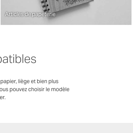
Créez des motifs gravés et découpés uniques
pour des carnets, la maroquinerie et des
Articles de papeterie
albums photo haut de gamme. Gravez et
marquez avec précision les stylos et autres
articles de papeterie.
atibles
apier, liège et bien plus
vous pouvez choisir le modèle
er.