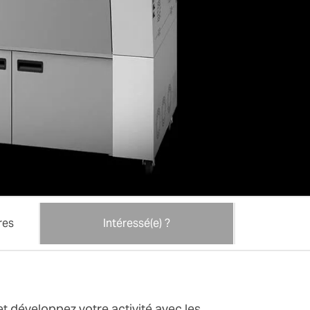
res
Intéressé(e) ?
et développez votre activité avec les