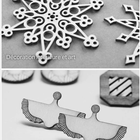
Décoration intérieure et art
Découpez des formes complexes en bois, en
carton et en plastique pour fabriquer des
Décoration intérieure et art
produits et des prototypes uniques pour des
projets artistiques, des jeux, des décors, des
modèles et bien plus encore.
Bijoux et accessoires de mode
Gravez des motifs sur des objets métalliques
comme des montres, des outils, des