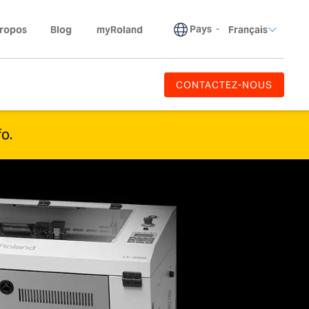
Pays
-
propos
Blog
myRoland
Français
CONTACTEZ-NOUS
fo.
es.