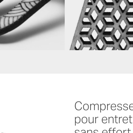
Compresseu
pour entret
sans effort