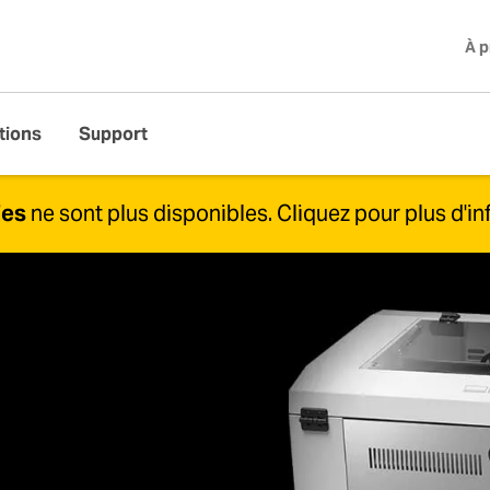
À 
tions
Support
ies
ne sont plus disponibles.
Cliquez pour plus d'in
ion, nous offrons toujours une assistance sur la LV Seri
 après-vente, veuillez consulter nos
pages d'assistance
.