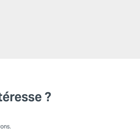
éresse ?
rons.