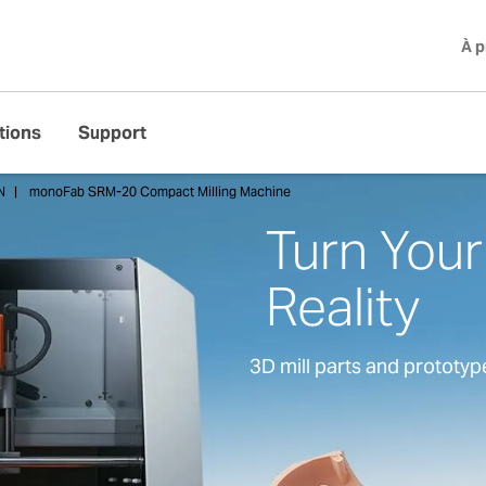
À 
tions
Support
N
monoFab SRM-20 Compact Milling Machine
Turn Your
Reality
3D mill parts and prototyp