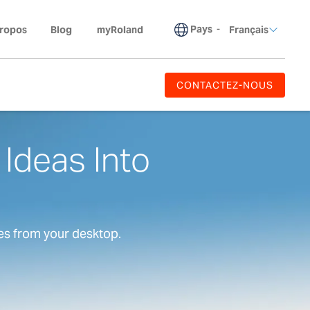
Pays
-
propos
Blog
myRoland
Français
CONTACTEZ-NOUS
 Ideas Into
es from your desktop.