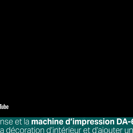
nse et la
machine d’impression DA-
 la décoration d’intérieur et d’ajouter 