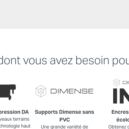
dont vous avez besoin pou
pression DA
Supports Dimense sans
Encres
veaux terrains
PVC
écol
echnologie haut
Une grande variété de
Obtenez d