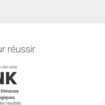
r réussir
 Dimense
ogiques
es résultats