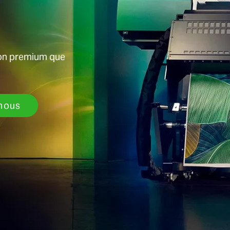
ion premium que
nous