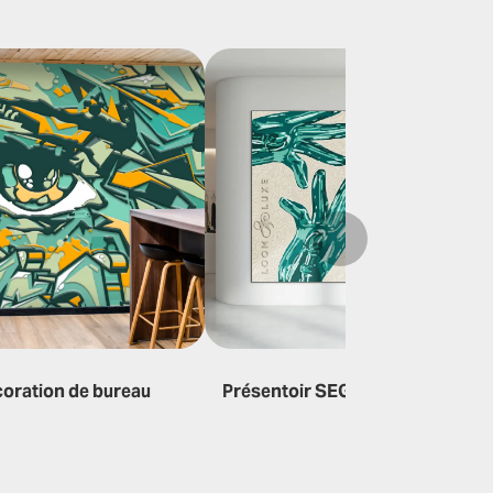
Suivant
oration de bureau
Présentoir SEG
Bé