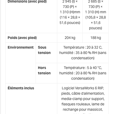
Dimensions (avec pied)
2 945 (l) ×
2 685 (l) ×
730 (P) ×
730 (P) ×
1 310 (H)mm
1 310 (H) mm
(116 × 28,8 ×
(105,8 × 28,8
51,6 pouces)
× 51,6
pouces)
Poids (avec pied)
204 kg
188 kg
Environnement
Sous
Température : 20 à 32 C,
tension
humidité : 35 à 80 % RH (sans
condensation)
Hors
Température : 5 à 40 °C,
tension
humidité : 20 à 80 % RH (sans
condensation)
Éléments inclus
Logiciel VersaWorks 6 RIP,
pieds, câble d'alimentation,
media-clamp pour support,
flasques rouleaux, lame de
rechange pour massicot,