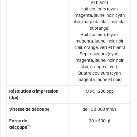
et blanc)
Huit couleurs (cyan,
magenta, jaune, noir, cyan
X
clair, magenta clair, noir clair
et orange)
Huit couleurs (cyan,
magenta, jaune, noir, noir
clair, orange, vert et blanc)
Sept couleurs (cyan,
magenta, jaune, noir, noir
clair, orange et vert)
Quatre couleurs (cyan,
magenta, jaune et noir)
Résolution d'impression
Max. 1200 ppp
(dpi)
Vitesse de découpe
de 10 à 300 mm/s
Force de
30 à 500 gf
*
3
découpe