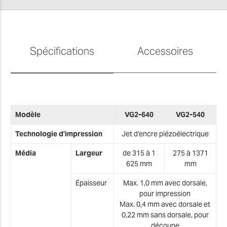
Spécifications
Accessoires
M
Modèle
VG2-640
VG2-540
T
Technologie d'impression
Jet d’encre piézoélectrique
T
Média
Largeur
de 315 à 1
275 à 1371
625 mm
mm
T
Épaisseur
Max. 1,0 mm avec dorsale,
pour impression
T
Max. 0,4 mm avec dorsale et
0,22 mm sans dorsale, pour
T
découpe