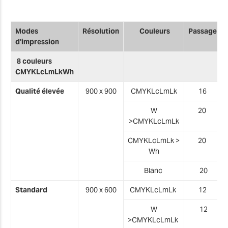
Modes
Résolution
Couleurs
Passage
d'impression
8 couleurs
CMYKLcLmLkWh
Qualité élevée
900 x 900
CMYKLcLmLk
16
W
20
>
CMYKLcLmLk
CMYKLcLmLk
>
20
Wh
Blanc
20
Standard
900 x 600
CMYKLcLmLk
12
W
12
>
CMYKLcLmLk