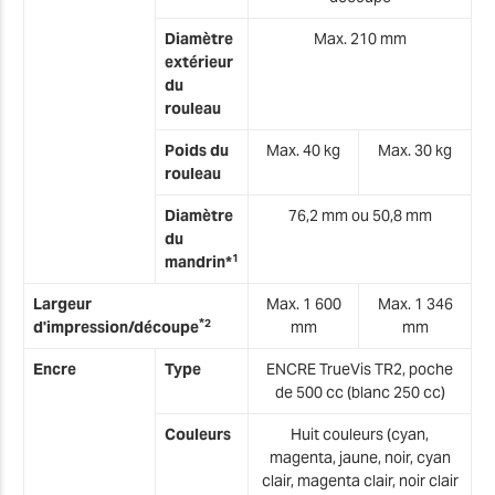
T
Diamètre
Max. 210 mm
extérieur
du
rouleau
T
Poids du
Max. 40 kg
Max. 30 kg
T
rouleau
T
Diamètre
76,2 mm ou 50,8 mm
du
T
1
mandrin*
T
Largeur
Max. 1 600
Max. 1 346
*
2
d'impression/découpe
mm
mm
Z
Encre
Type
ENCRE TrueVis TR2, poche
U
de 500 cc (blanc 250 cc)
Couleurs
Huit couleurs (cyan,
magenta, jaune, noir, cyan
Z
clair, magenta clair, noir clair
U