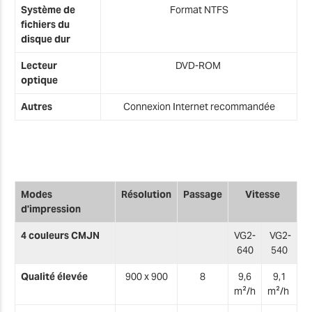
Système de
Format NTFS
fichiers du
disque dur
Lecteur
DVD-ROM
optique
Autres
Connexion Internet recommandée
Modes
Résolution
Passage
Vitesse
d'impression
4 couleurs
CMJN
VG2-
VG2-
640
540
Qualité élevée
900 x 900
8
9,6
9,1
m²/h
m²/h