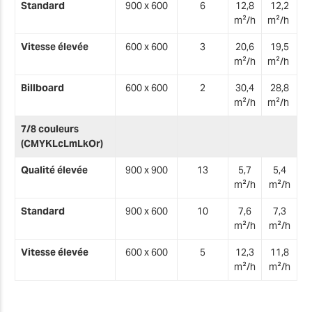
Standard
900 x 600
6
12,8
12,2
m²/h
m²/h
Vitesse élevée
600 x 600
3
20,6
19,5
m²/h
m²/h
Billboard
600 x 600
2
30,4
28,8
m²/h
m²/h
7/8 couleurs
(CMYKLcLmLkOr)
Qualité élevée
900 x 900
13
5,7
5,4
m²/h
m²/h
Standard
900 x 600
10
7,6
7,3
m²/h
m²/h
Vitesse élevée
600 x 600
5
12,3
11,8
m²/h
m²/h