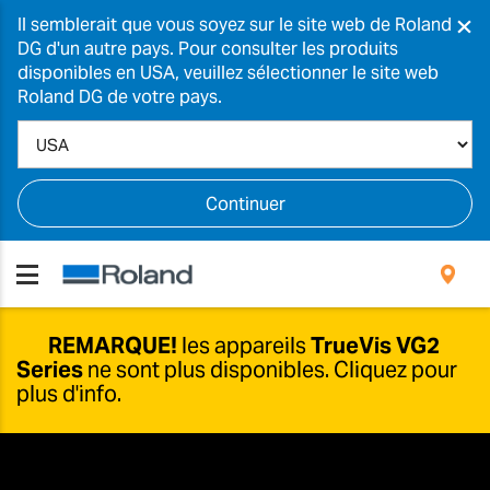
×
Il semblerait que vous soyez sur le site web de Roland
DG d'un autre pays. Pour consulter les produits
disponibles en USA, veuillez sélectionner le site web
Roland DG de votre pays.
Continuer
REMARQUE!
les appareils
TrueVis VG2
Series
ne sont plus disponibles.
Cliquez pour
plus d'info.
Nouvelles options disponibles
En raison des développements dans cette gamme,