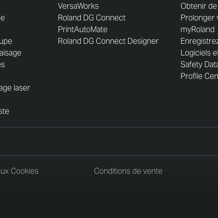
VersaWorks
Obtenir de 
pe
Roland DG Connect
Prolonger 
PrintAutoMate
myRoland
upe
Roland DG Connect Designer
Enregistre
aisage
Logiciels 
es
Safety Dat
Profile Ce
ge laser
ste
 aux Cookies
Conditions de vente