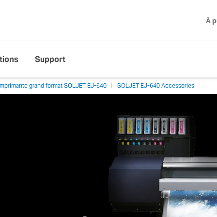
À 
tions
Support
imprimante grand format SOLJET EJ-640
SOLJET EJ-640 Accessories