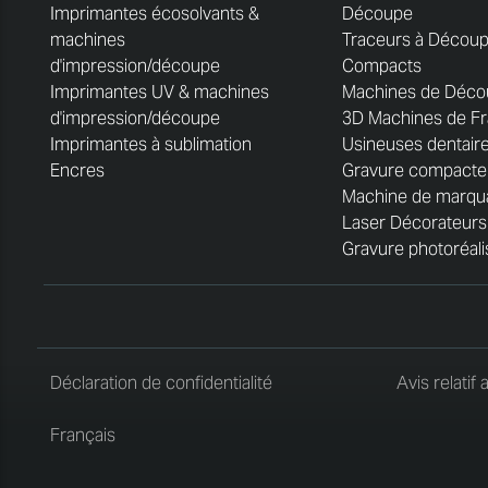
Imprimantes écosolvants &
Découpe
machines
Traceurs à Décou
d'impression/découpe
Compacts
Imprimantes UV & machines
Machines de Déco
d'impression/découpe
3D Machines de Fr
Imprimantes à sublimation
Usineuses dentair
Encres
Gravure compacte
Machine de marqua
Laser Décorateurs
Gravure photoréali
Déclaration de confidentialité
Avis relatif
Français