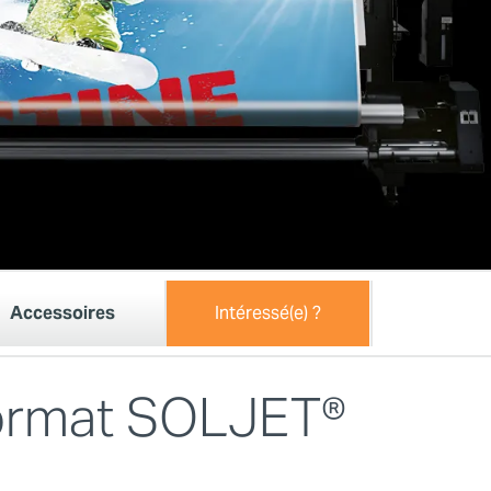
Accessoires
Intéressé(e) ?
format SOLJET®