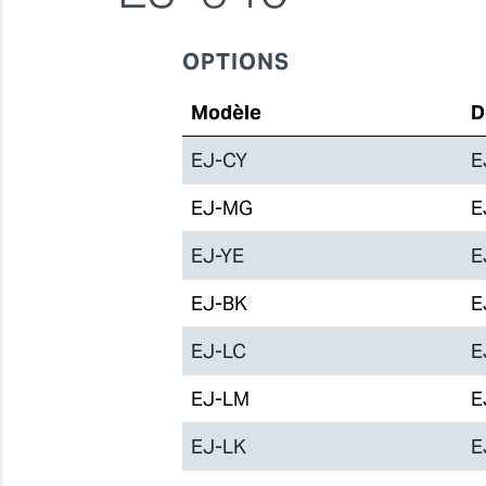
OPTIONS
Modèle
D
EJ-CY
E
EJ-MG
E
EJ-YE
E
EJ-BK
E
EJ-LC
E
EJ-LM
E
EJ-LK
E