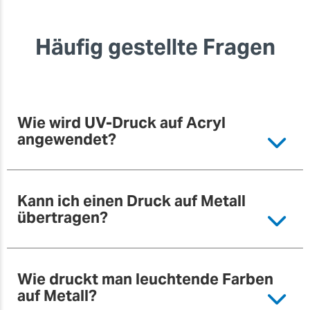
individuelle
Produkte zu
erzeugen,
Häufig gestellte Fragen
angefangen
beim
Direktdruck für
Gegenstände
bis hin zu
individuellen
Wie wird UV-Druck auf Acryl
Aufklebern.
angewendet?
Weitere
Kann ich einen Druck auf Metall
Informationen
übertragen?
Wie druckt man leuchtende Farben
auf Metall?