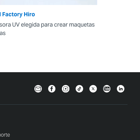
 Factory Hiro
sora UV elegida para crear maquetas
tas
Newsletter
Facebook
Instagram
TikTok
Twitter
YouTube
Linkedin
porte