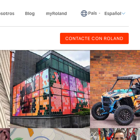
País
-
osotros
Blog
myRoland
Español
CONTACTE CON ROLAND