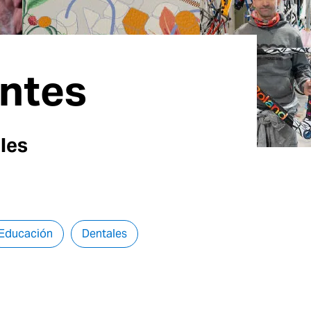
entes
les
Educación
Dentales