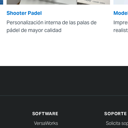
Shooter Padel
Model
Personalización interna de las palas de
Impre
pádel de mayor calidad
realis
SOFTWARE
SOPORTE
VersaWorks
Solicita so