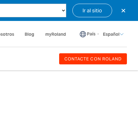
×
Ir al sitio
País
-
osotros
Blog
myRoland
Español
CONTACTE CON ROLAND