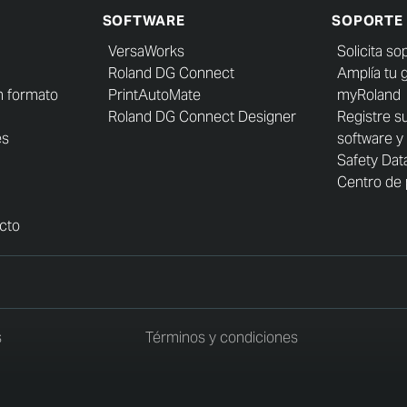
SOFTWARE
SOPORTE
VersaWorks
Solicita so
Roland DG Connect
Amplía tu 
n formato
PrintAutoMate
myRoland
Roland DG Connect Designer
Registre s
es
software y
Safety Dat
Centro de 
cto
s
Términos y condiciones