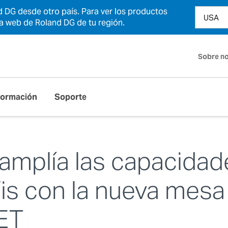
 DG desde otro país. Para ver los productos
na web de Roland DG de tu región.
Sobre n
Formación
Soporte
amplía las capacidade
is con la nueva mesa
 ET