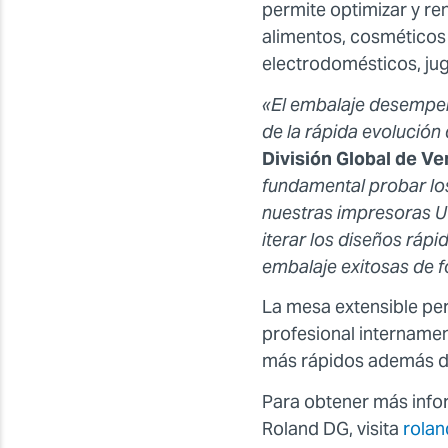
permite optimizar y re
alimentos, cosméticos
electrodomésticos, ju
«El embalaje desempeña
de la rápida evolució
División Global de Ve
fundamental probar los 
nuestras impresoras UV
iterar los diseños ráp
embalaje exitosas de f
La mesa extensible per
profesional internamen
más rápidos además de
Para obtener más infor
Roland DG, visita
rolan