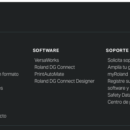
SOFTWARE
SOPORTE
VersaWorks
Solicita so
Roland DG Connect
Amplía tu 
n formato
PrintAutoMate
myRoland
Roland DG Connect Designer
Registre s
es
software y
Safety Dat
Centro de 
cto