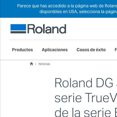
Parece que has accedido a la página web de Roland
disponibles en USA, selecciona la pági
Productos
Aplicaciones
Casos de éxito
Noticias
Roland DG 
serie TrueV
de la serie