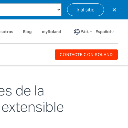
×
Ir al sitio
País
-
osotros
Blog
myRoland
Español
CONTACTE CON ROLAND
s de la
 extensible