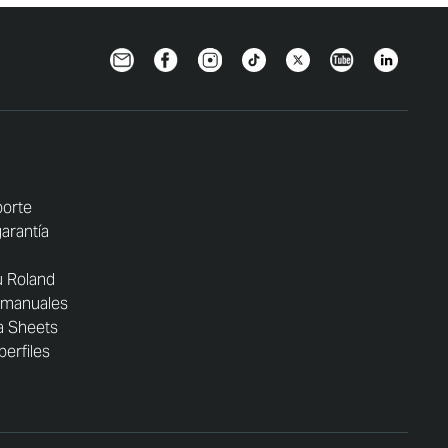
Newsletter
Facebook
Instagram
TikTok
Twitter
YouTube
Linkedin
porte
garantía
u Roland
 manuales
a Sheets
perfiles