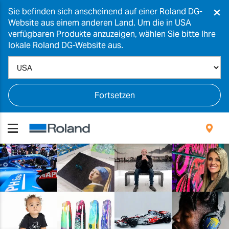
×
Sie befinden sich anscheinend auf einer Roland DG-
Website aus einem anderen Land. Um die in USA
verfügbaren Produkte anzuzeigen, wählen Sie bitte Ihre
lokale Roland DG-Website aus.
Fortsetzen