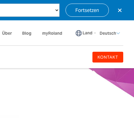
×
Fortsetzen
Land
-
Über
Blog
myRoland
Deutsch
KONTAKT