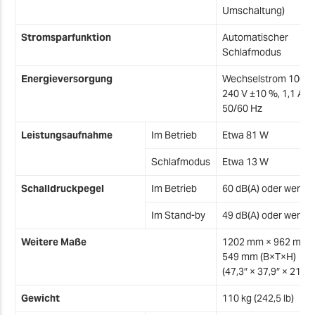
Umschaltung)
S
Stromsparfunktion
Automatischer
Schlafmodus
Ü
Energieversorgung
Wechselstrom 100–
240 V ±10 %, 1,1 A,
S
50/60 Hz
Leistungsaufnahme
Im Betrieb
Etwa 81 W
F
Schlafmodus
Etwa 13 W
S
Schalldruckpegel
Im Betrieb
60 dB(A) oder wenige
G
Im Stand-by
49 dB(A) oder wenige
B
Weitere Maße
1202 mm × 962 mm 
A
549 mm (B×T×H)
(47,3″ × 37,9″ × 21,6″)
Gewicht
110 kg (242,5 lb)