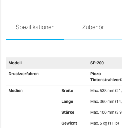
Spezifikationen
Zubehör
V
Modell
SF-200
M
Druckverfahren
Piezo
Tintenstrahlverfah
I
Medien
Breite
Max. 538 mm (21,2″)
Länge
Max. 360 mm (14,2″)
I
Stärke
Max. 100 mm (3,94″)
Gewicht
Max. 5 kg (11 lb)