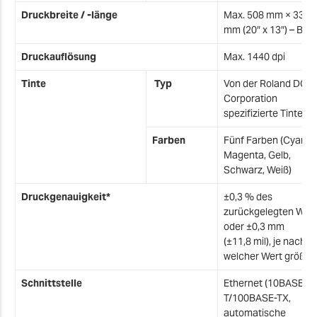
I
Druckbreite / -länge
Max. 508 mm × 330
mm (20″ x 13″) – B×L
I
Druckauflösung
Max. 1440 dpi
Tinte
Typ
Von der Roland DG
Corporation
I
spezifizierte Tinte.
Farben
Fünf Farben (Cyan,
S
Magenta, Gelb,
Schwarz, Weiß)
O
Druckgenauigkeit*
±0,3 % des
B
zurückgelegten Weg
oder ±0,3 mm
2
(±11,8 mil), je nachd
welcher Wert größer 
L
Schnittstelle
Ethernet (10BASE-
K
T/100BASE-TX,
automatische