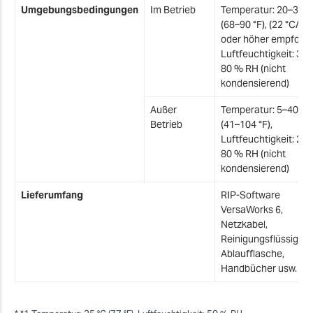
Umgebungsbedingungen
Im Betrieb
Temperatur: 20–32 °
(68–90 °F), (22 °C/72 
oder höher empfohle
G
Luftfeuchtigkeit: 35–
80 % RH (nicht
F
kondensierend)
n
Außer
Temperatur: 5–40 °C
Betrieb
(41–104 °F),
Luftfeuchtigkeit: 20–
80 % RH (nicht
kondensierend)
Lieferumfang
RIP-Software
VersaWorks 6,
Netzkabel,
Reinigungsflüssigkeit
Ablaufflasche,
Handbücher usw.