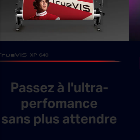
NOUVELLE
EU2
Imprimante UV à plat grand format
Impression directe
sur panneau