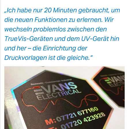
„Ich habe nur 20 Minuten gebraucht, um
die neuen Funktionen zu erlernen. Wir
wechseln problemlos zwischen den
TrueVis-Geräten und dem UV-Gerät hin
und her – die Einrichtung der
Druckvorlagen ist die gleiche.“