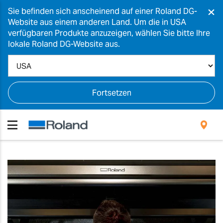
×
Sie befinden sich anscheinend auf einer Roland DG-
Website aus einem anderen Land. Um die in USA
verfügbaren Produkte anzuzeigen, wählen Sie bitte Ihre
lokale Roland DG-Website aus.
Fortsetzen