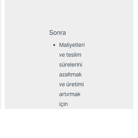
şirket
içinde
üretmek
istiyorlardı.
Sonra
Maliyetleri
ve teslim