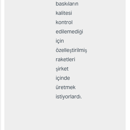
hizmetinin
dış
kaynaklardan
tedarik
edilmesi
maliyetli
olduğu ve
baskıların
kalitesi
kontrol
edilemediği
için
özelleştirilmiş
raketleri