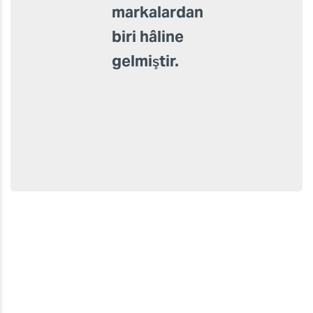
Yüksek
kaliteli
ürünler ve
özelleştirilmiş
hizmetler
sunarak en
iyi
markalardan
biri hâline
gelmiştir.