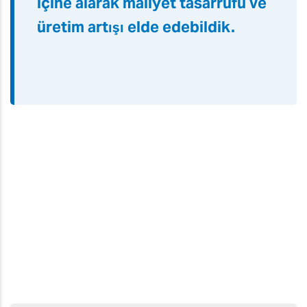
LEC2 düz yataklı yazıcı bize
canlı renk üretimi için turuncu
ve kırmızı mürekkeplerle
yüksek kaliteli raket üretme
olanağı sundu. Ayrıca
özelleştirme hizmetlerini şirket
içine alarak maliyet tasarrufu ve
üretim artışı elde edebildik.